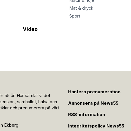
Kultur & nöje
Mat & dryck
Sport
Video
Hantera prenumeration
r 55 år. Här samlar vi det
pension, samhället, hälsa och
Annonsera på News55
rtiklar och prenumerera på vårt
RSS-information
an Ekberg
Integritetspolicy News55