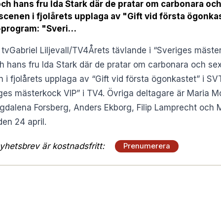
ch hans fru Ida Stark där de pratar om carbonara o
enen i fjolårets upplaga av "Gift vid första ögonkas
tv-program: "Sveri…
 tvGabriel Liljevall/TV4Årets tävlande i “Sveriges mäste
h hans fru Ida Stark där de pratar om carbonara och s
 fjolårets upplaga av “Gift vid första ögonkastet” i SV
riges mästerkock VIP” i TV4. Övriga deltagare är Maria 
gdalena Forsberg, Anders Ekborg, Filip Lamprecht och 
en 24 april.
hetsbrev är kostnadsfritt:
Prenumerera