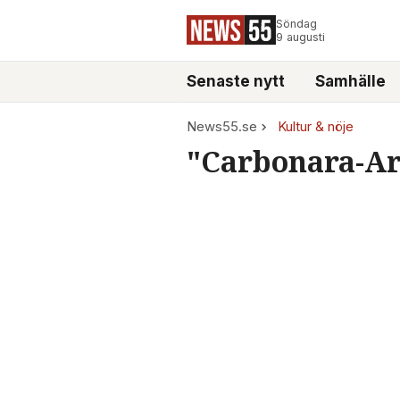
Söndag
9 augusti
Senaste nytt
Samhälle
News55.se
Kultur & nöje
"Carbonara-Arv