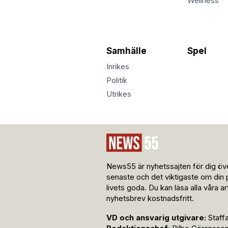
Wellness
Samhälle
Spel
Inrikes
Politik
Utrikes
News55 är nyhetssajten för dig öve
senaste och det viktigaste om din 
livets goda. Du kan läsa alla våra a
nyhetsbrev kostnadsfritt.
VD och ansvarig utgivare:
Staff