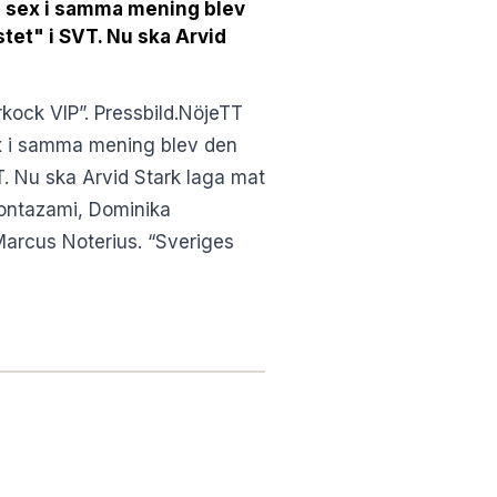
ch sex i samma mening blev
tet" i SVT. Nu ska Arvid
rkock VIP”. Pressbild.NöjeTT
ex i samma mening blev den
T. Nu ska Arvid Stark laga mat
Montazami, Dominika
Marcus Noterius. “Sveriges