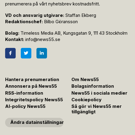
prenumerera på vårt nyhetsbrev kostnadsfritt.
VD och ansvarig utgivare:
Staffan Ekberg
Redaktionschef:
Bilbo Göransson
Bolag:
Timeless Media AB, Kungsgatan 9, 111 43 Stockholm
Kontakt:
info@news55.se
Hantera prenumeration
Om News55
Annonsera på News55
Bolagsinformation
RSS-information
News55 i sociala medier
Integritetspolicy News55
Cookiepolicy
AI-policy News55
Så gör vi News55 mer
tillgängligt
Ändra datainställningar