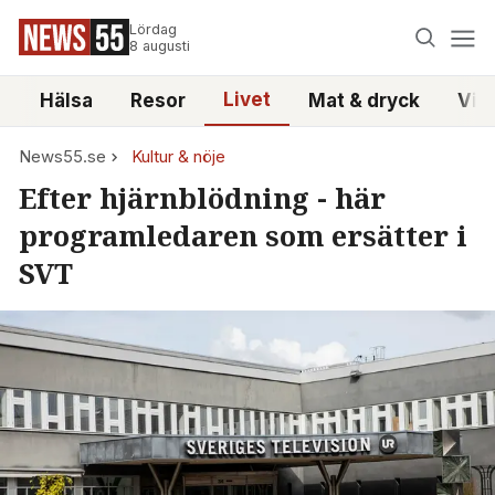
Lördag
8 augusti
Livet
i
Hälsa
Resor
Mat & dryck
Vid
News55.se
Kultur & nöje
Efter hjärnblödning - här
programledaren som ersätter i
SVT