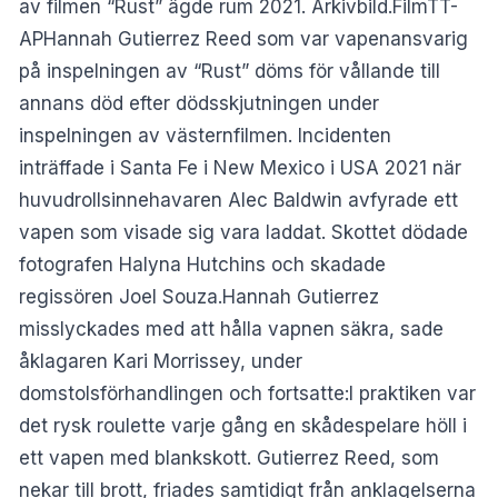
av filmen “Rust” ägde rum 2021. Arkivbild.FilmTT-
APHannah Gutierrez Reed som var vapenansvarig
på inspelningen av “Rust” döms för vållande till
annans död efter dödsskjutningen under
inspelningen av västernfilmen. Incidenten
inträffade i Santa Fe i New Mexico i USA 2021 när
huvudrollsinnehavaren Alec Baldwin avfyrade ett
vapen som visade sig vara laddat. Skottet dödade
fotografen Halyna Hutchins och skadade
regissören Joel Souza.Hannah Gutierrez
misslyckades med att hålla vapnen säkra, sade
åklagaren Kari Morrissey, under
domstolsförhandlingen och fortsatte:I praktiken var
det rysk roulette varje gång en skådespelare höll i
ett vapen med blankskott. Gutierrez Reed, som
nekar till brott, friades samtidigt från anklagelserna