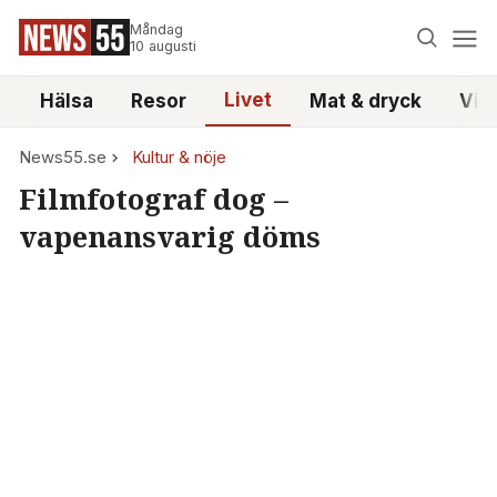
Måndag
10 augusti
Livet
i
Hälsa
Resor
Mat & dryck
Vid
News55.se
Kultur & nöje
Filmfotograf dog –
vapenansvarig döms