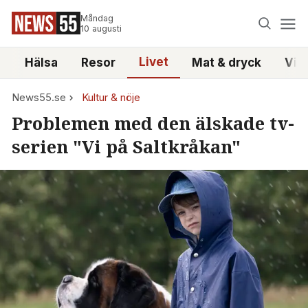
Måndag
10 augusti
Livet
i
Hälsa
Resor
Mat & dryck
Vid
News55.se
Kultur & nöje
Problemen med den älskade tv-
serien "Vi på Saltkråkan"