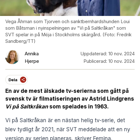
Vega Åhman som Tjorven och sanktbernhardshunden Loui
som Båtsman i nyinspelningen av "Vi på Saltkråkan" som
SVT spelar in på Möja i Stockholms skärgård. (Foto: Fredrik
Sandberg/TT)
Annika
Uppdaterad:
10 nov. 2024
Hjerpe
Publicerad:
10 nov. 2024
Dela
En av de mest älskade tv-serierna som gått på
svensk tv är filmatiseringen av Astrid Lindgrens
Vi på Saltkråkan
som spelades in 1963.
Vi på Saltkråkan är en nästan helig tv-serie, det
blev tydligt år 2021, när SVT meddelade att en ny
version av serien planeras, skriver
Femina
.