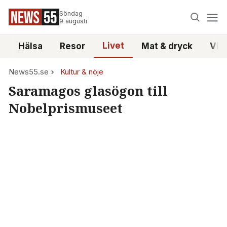
Söndag
9 augusti
Livet
i
Hälsa
Resor
Mat & dryck
Vid
News55.se
Kultur & nöje
Saramagos glasögon till
Nobelprismuseet