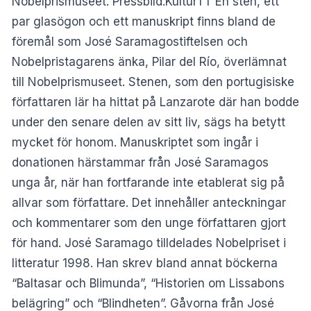
Nobelprismuseet. Pressbild.KulturTT En sten, ett
par glasögon och ett manuskript finns bland de
föremål som José Saramagostiftelsen och
Nobelpristagarens änka, Pilar del Río, överlämnat
till Nobelprismuseet. Stenen, som den portugisiske
författaren lär ha hittat på Lanzarote där han bodde
under den senare delen av sitt liv, sägs ha betytt
mycket för honom. Manuskriptet som ingår i
donationen härstammar från José Saramagos
unga år, när han fortfarande inte etablerat sig på
allvar som författare. Det innehåller anteckningar
och kommentarer som den unge författaren gjort
för hand. José Saramago tilldelades Nobelpriset i
litteratur 1998. Han skrev bland annat böckerna
“Baltasar och Blimunda”, “Historien om Lissabons
belägring” och “Blindheten”. Gåvorna från José