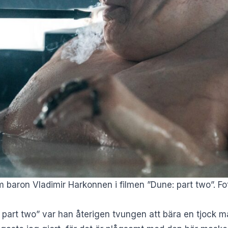
om baron Vladimir Harkonnen i filmen ”Dune: part two”. F
part two” var han återigen tvungen att bära en tjock mas