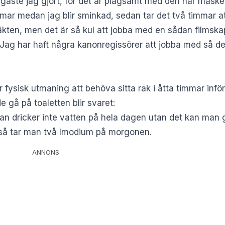
vligaste jag gjort, för det är plågsamt med den här maske
timmar medan jag blir sminkad, sedan tar det två timmar a
dräkten, men det är så kul att jobba med en sådan filmsk
m. Jag har haft några kanonregissörer att jobba med så det
r fysisk utmaning att behöva sitta rak i åtta timmar inför
e gå på toaletten blir svaret:
Man dricker inte vatten på hela dagen utan det kan man 
 så tar man två Imodium på morgonen.
ANNONS