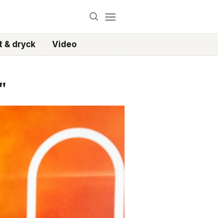
 & dryck
Video
"