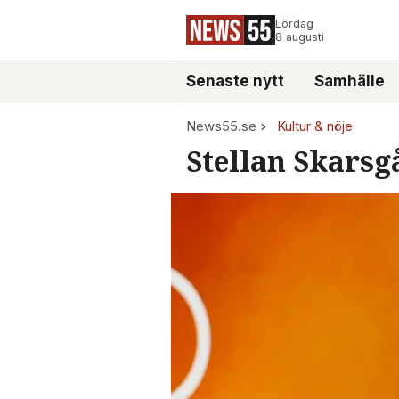
Lördag
8 augusti
Senaste nytt
Samhälle
News55.se
Kultur & nöje
Stellan Skarsgå