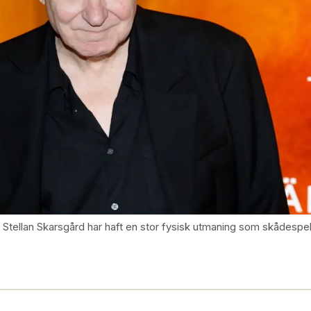
. Stellan Skarsgård har haft en stor fysisk utmaning som skådespel