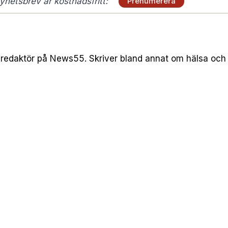
hetsbrev är kostnadsfritt:
Prenumerera
redaktör på News55. Skriver bland annat om hälsa och l