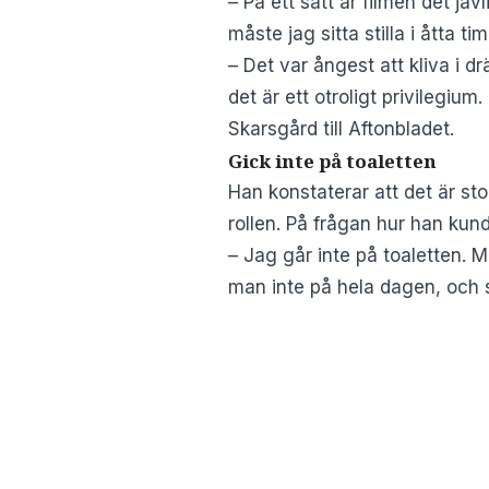
– På ett sätt är filmen det jä
måste jag sitta stilla i åtta 
– Det var ångest att kliva i 
det är ett otroligt privilegiu
Skarsgård till Aftonbladet.
Gick inte på toaletten
Han konstaterar att det är sto
rollen. På frågan hur han kund
– Jag går inte på toaletten. 
man inte på hela dagen, och