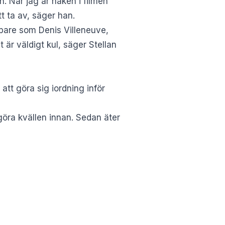
n. När jag är naken i filmen
tt ta av, säger han.
apare som Denis Villeneuve,
 är väldigt kul, säger Stellan
 att göra sig iordning inför
göra kvällen innan. Sedan äter