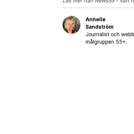
Läs mer från News55 - vårt ny
Annelie
Sandström
Journalist och webb
målgruppen 55+.