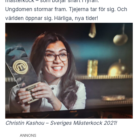
mästerkock – som börjar snart i fyran.
Ungdomen stormar fram. Tjejerna tar för sig. Och
världen öppnar sig. Härliga, nya tider!
Christin Kashou – Sveriges Mästerkock 2021!
ANNONS