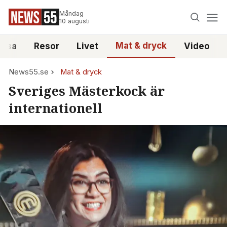
Måndag
10 augusti
Mat & dryck
älsa
Resor
Livet
Video
News55.se
Mat & dryck
Sveriges Mästerkock är
internationell