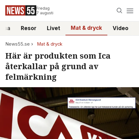
Fredag
7 augusti
Mat & dryck
älsa
Resor
Livet
Video
News55.se
Mat & dryck
Här är produkten som Ica
återkallar på grund av
felmärkning