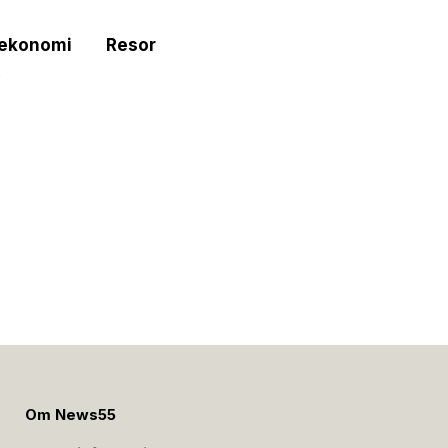
tekonomi
Resor
e
Om News55