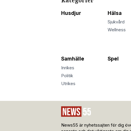
Kategorier
Husdjur
Hälsa
Sjukvård
Wellness
Samhälle
Spel
Inrikes
Politik
Utrikes
News55 är nyhetssajten för dig öve