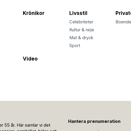
Krönikor
Livsstil
Priva
Celebriteter
Boend
Kultur & nöje
Mat & dryck
Sport
Video
Hantera prenumeration
r 55 år. Här samlar vi det