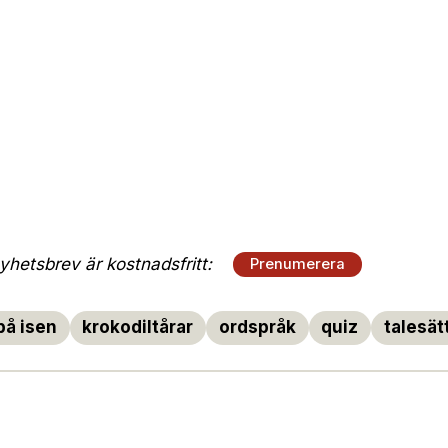
hetsbrev är kostnadsfritt:
Prenumerera
på isen
krokodiltårar
ordspråk
quiz
talesät