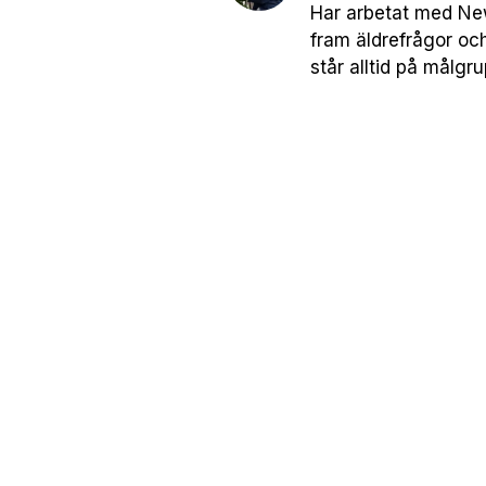
Har arbetat med News
fram äldrefrågor oc
står alltid på målgr