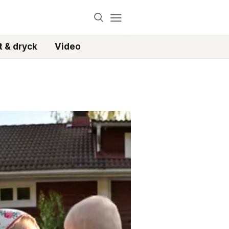
 & dryck
Video