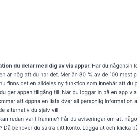
ation du delar med dig av via appar.
Har du någonsin lo
n är hög att du har det. Mer än 80 % av de 100 mest p
u finns det en alldeles ny funktion som innebär att du p
 du ger appen tillgång till. När du loggar in på en app vi
mmer att öppna en lista över all personlig information app
e alternativ du själv vill.
an redan varit framme? Får du aviseringar om att någon 
ar? Då behöver du säkra ditt konto. Logga ut och klicka 