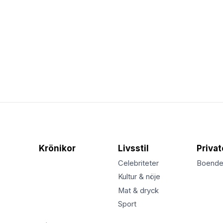
Krönikor
Livsstil
Priva
Celebriteter
Boend
Kultur & nöje
Mat & dryck
Sport