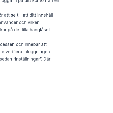
 logga in på ditt konto från en
att se till att ditt innehåll
u använder och vilken
kar på det lilla hänglåset
rocessen och innebär att
te verifiera inloggningen
sedan ”Inställningar”. Där