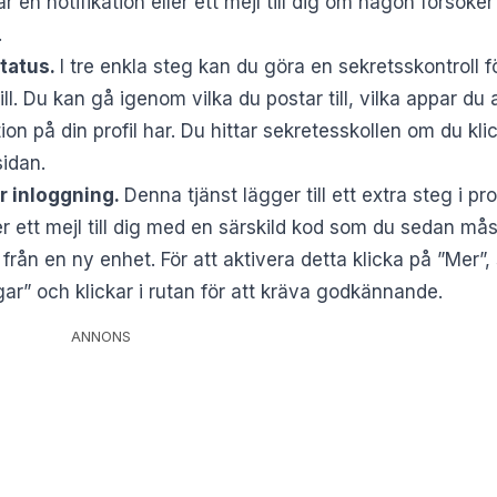
 en notifikation eller ett mejl till dig om någon försöker
.
status.
I tre enkla steg kan du göra en sekretsskontroll för 
vill. Du kan gå igenom vilka du postar till, vilka appar d
on på din profil har. Du hittar sekretesskollen om du klic
sidan.
r inloggning.
Denna tjänst lägger till ett extra steg i p
er ett mejl till dig med en särskild kod som du sedan mås
från en ny enhet. För att aktivera detta klicka på ”Mer”, 
gar” och klickar i rutan för att kräva godkännande.
ANNONS