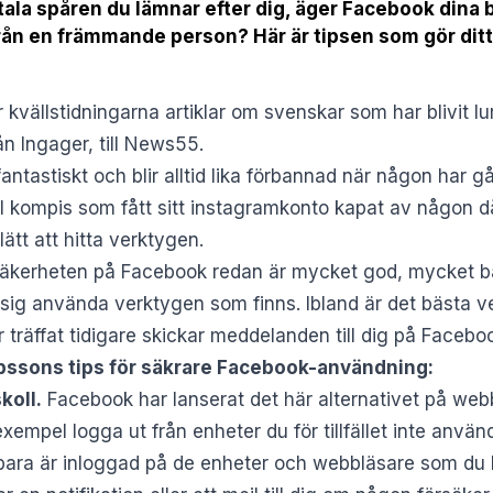
itala spåren du lämnar efter dig, äger Facebook dina 
rån en främmande person? Här är tipsen som gör di
kvällstidningarna artiklar om svenskar som har blivit l
 Ingager, till News55.
ntastiskt och blir alltid lika förbannad när någon har g
 kompis som fått sitt instagramkonto kapat av någon dår
 lätt att hitta verktygen.
äkerheten på Facebook redan är mycket god, mycket b
ra sig använda verktygen som finns. Ibland är det bästa v
träffat tidigare skickar meddelanden till dig på Faceboo
bssons tips för säkrare Facebook-användning:
koll.
Facebook har lanserat det här alternativet på we
exempel logga ut från enheter du för tillfället inte anvä
u bara är inloggad på de enheter och webbläsare som du 