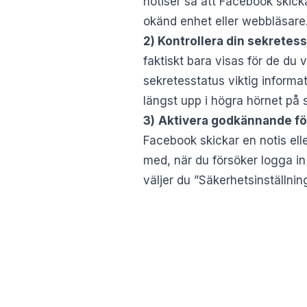
notiser så att Facebook skickar
okänd enhet eller webbläsare
2) Kontrollera din sekretes
faktiskt bara visas för de du 
sekretesstatus viktig informati
längst upp i högra hörnet på 
3)
Aktivera godkännande fö
Facebook skickar en notis ell
med, när du försöker logga in 
väljer du ”Säkerhetsinställnin