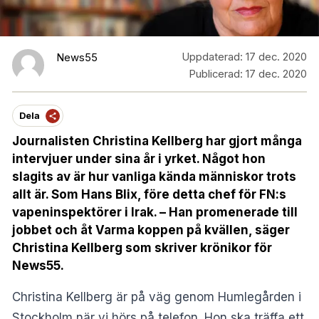
Uppdaterad:
17 dec. 2020
News55
Publicerad:
17 dec. 2020
Dela
Journalisten Christina Kellberg har gjort många
intervjuer under sina år i yrket. Något hon
slagits av är hur vanliga kända människor trots
allt är. Som Hans Blix, före detta chef för FN:s
vapeninspektörer i Irak. – Han promenerade till
jobbet och åt Varma koppen på kvällen, säger
Christina Kellberg som skriver krönikor för
News55.
Christina Kellberg är på väg genom Humlegården i
Stockholm när vi hörs på telefon. Hon ska träffa ett