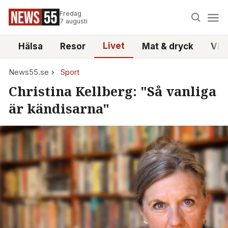
Fredag
7 augusti
Livet
i
Hälsa
Resor
Mat & dryck
Vid
News55.se
Sport
Christina Kellberg: "Så vanliga
är kändisarna"