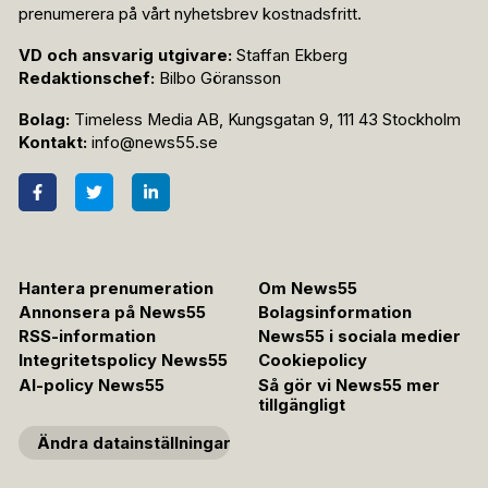
prenumerera på vårt nyhetsbrev kostnadsfritt.
VD och ansvarig utgivare:
Staffan Ekberg
Redaktionschef:
Bilbo Göransson
Bolag:
Timeless Media AB, Kungsgatan 9, 111 43 Stockholm
Kontakt:
info@news55.se
Hantera prenumeration
Om News55
Annonsera på News55
Bolagsinformation
RSS-information
News55 i sociala medier
Integritetspolicy News55
Cookiepolicy
AI-policy News55
Så gör vi News55 mer
tillgängligt
Ändra datainställningar