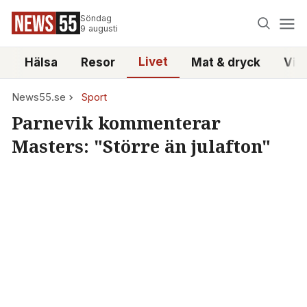
Söndag
9 augusti
Livet
i
Hälsa
Resor
Mat & dryck
Vid
News55.se
Sport
Parnevik kommenterar
Masters: "Större än julafton"