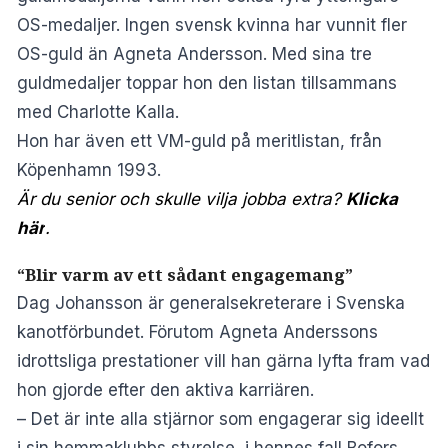
OS-medaljer. Ingen svensk kvinna har vunnit fler
OS-guld än Agneta Andersson. Med sina tre
guldmedaljer toppar hon den listan tillsammans
med Charlotte Kalla.
Hon har även ett VM-guld på meritlistan, från
Köpenhamn 1993.
Är du senior och skulle vilja jobba extra?
Klicka
här
.
“Blir varm av ett sådant engagemang”
Dag Johansson är generalsekreterare i Svenska
kanotförbundet. Förutom Agneta Anderssons
idrottsliga prestationer vill han gärna lyfta fram vad
hon gjorde efter den aktiva karriären.
– Det är inte alla stjärnor som engagerar sig ideellt
i sin hemmaklubbs styrelse, i hennes fall Bofors