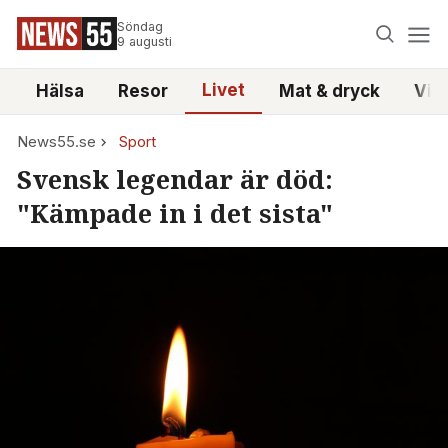
Söndag
9 augusti
Livet
i
Hälsa
Resor
Mat & dryck
Vid
News55.se
Sport
Svensk legendar är död:
"Kämpade in i det sista"