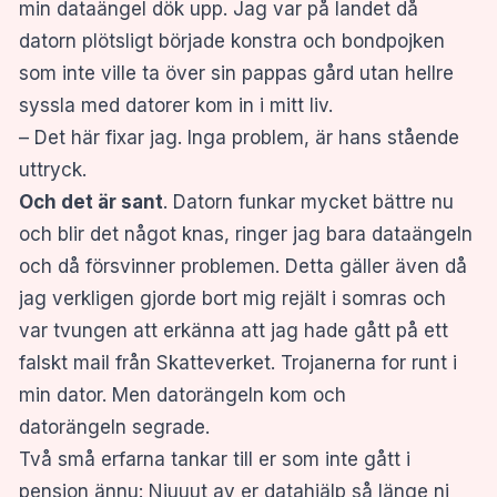
min dataängel dök upp. Jag var på landet då
datorn plötsligt började konstra och bondpojken
som inte ville ta över sin pappas gård utan hellre
syssla med datorer kom in i mitt liv.
– Det här fixar jag. Inga problem, är hans stående
uttryck.
Och det är sant
. Datorn funkar mycket bättre nu
och blir det något knas, ringer jag bara dataängeln
och då försvinner problemen. Detta gäller även då
jag verkligen gjorde bort mig rejält i somras och
var tvungen att erkänna att jag hade gått på ett
falskt mail från Skatteverket. Trojanerna for runt i
min dator. Men datorängeln kom och
datorängeln segrade.
Två små erfarna tankar till er som inte gått i
pension ännu: Njuuut av er datahjälp så länge ni