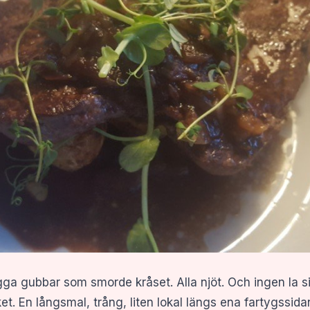
ga gubbar som smorde kråset. Alla njöt. Och ingen la sig
ket. En långsmal, trång, liten lokal längs ena fartygssi