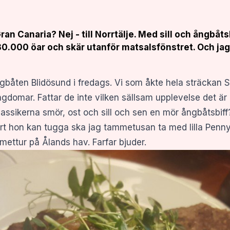
Gran Canaria? Nej - till Norrtälje. Med sill och ångbå
.000 öar och skär utanför matsalsfönstret. Och jag v
ngbåten Blidösund i fredags. Vi som åkte hela sträckan 
ngdomar. Fattar de inte vilken sällsam upplevelse det är
assikerna smör, ost och sill och sen en mör ångbåtsbiff
rt hon kan tugga ska jag tammetusan ta med lilla Penny
ttur på Ålands hav. Farfar bjuder.