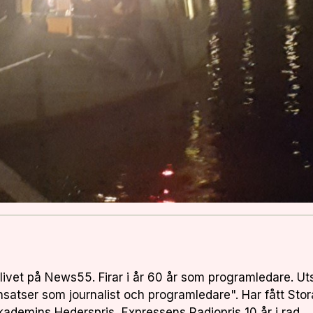
livet på News55. Firar i år 60 år som programledare. Ut
insatser som journalist och programledare". Har fått Stor
kademins Hederspris, Expressens Radiopris 10 år i rad.