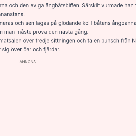
rna och den eviga ångbåtsbiffen. Särskilt vurmade han fö
nnanstans.
ineras och sen lagas på glödande kol i båtens ångpanna 
 om man måste prova den nästa gång.
atsalen över tredje sittningen och ta en punsch från Norr
sig över öar och fjärdar.
ANNONS