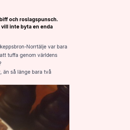
tsbiff och roslagspunsch.
ill inte byta en enda
Skeppsbron-Norrtälje var bara
 att tuffa genom världens
?
, än så länge bara två