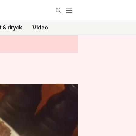
 & dryck
Video