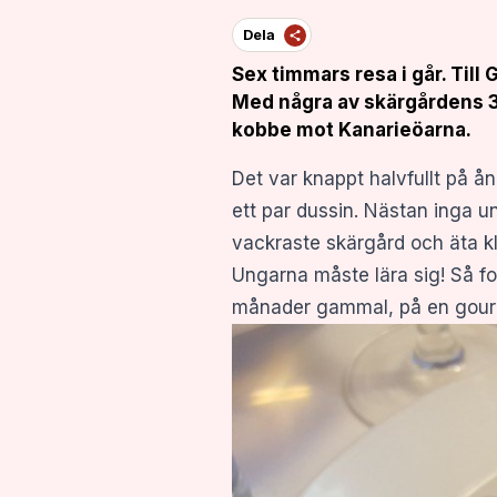
Dela
Sex timmars resa i går. Till 
Med några av skärgårdens 30
kobbe mot Kanarieöarna.
Det var knappt halvfullt på å
ett par dussin. Nästan inga u
vackraste skärgård och äta kl
Ungarna måste lära sig! Så fo
månader gammal, på en gourme