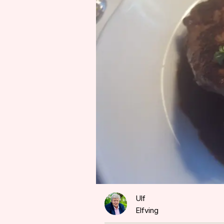
Ulf
Elfving