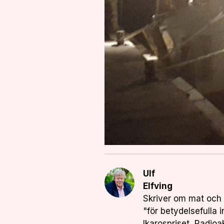
Ulf
Elfving
Skriver om mat och 
"för betydelsefulla 
Ikarospriset, Radioa