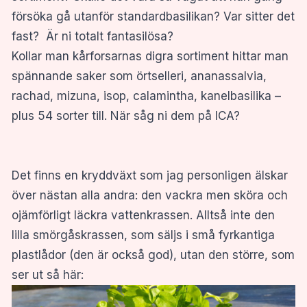
försöka gå utanför standardbasilikan? Var sitter det
fast? Är ni totalt fantasilösa?
Kollar man kårforsarnas digra sortiment hittar man
spännande saker som örtselleri, ananassalvia,
rachad, mizuna, isop, calamintha, kanelbasilika –
plus 54 sorter till. När såg ni dem på ICA?
Det finns en kryddväxt som jag personligen älskar
över nästan alla andra: den vackra men sköra och
ojämförligt läckra vattenkrassen. Alltså inte den
lilla smörgåskrassen, som säljs i små fyrkantiga
plastlådor (den är också god), utan den större, som
ser ut så här: