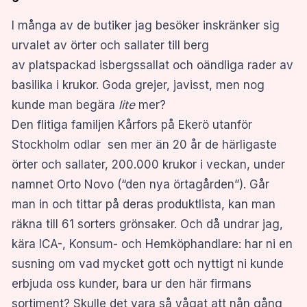
I många av de butiker jag besöker inskränker sig
urvalet av örter och sallater till berg
av platspackad isbergssallat och oändliga rader av
basilika i krukor. Goda grejer, javisst, men nog
kunde man begära
lite
mer?
Den flitiga familjen Kårfors på Ekerö utanför
Stockholm odlar sen mer än 20 år de härligaste
örter och sallater, 200.000 krukor i veckan, under
namnet Orto Novo (“den nya örtagården”). Går
man in och tittar på deras produktlista, kan man
räkna till 61 sorters grönsaker. Och då undrar jag,
kära ICA-, Konsum- och Hemköphandlare: har ni en
susning om vad mycket gott och nyttigt ni kunde
erbjuda oss kunder, bara ur den här firmans
sortiment? Skulle det vara så vågat att nån gång