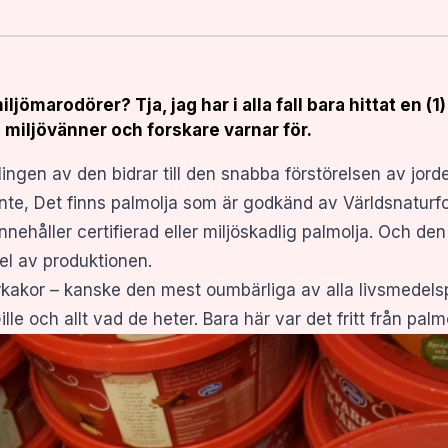
jömarodörer? Tja, jag har i alla fall bara hittat en (1
miljövänner och forskare varnar för.
ingen av den bidrar till den snabba förstörelsen av jor
t inte, Det finns palmolja som är godkänd av Världsnatu
nnehåller certifierad eller miljöskadlig palmolja. Och d
el av produktionen.
kakor – kanske den mest oumbärliga av alla livsmedelspro
lle och allt vad de heter. Bara här var det fritt från palmo