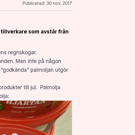
Publicerad:
30 nov. 2017
) tillverkare som avstår från
dens regnskogar.
rfonden. Men inte på någon
en “godkända” palmoljan utgör
dukter till jul. Palmolja
lja: