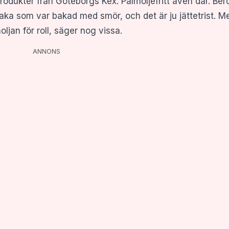
rodukter från Göteborgs Kex. Palmoljefritt även där. Ber
ka som var bakad med smör, och det är ju jättetrist. Me
jan för roll, säger nog vissa.
ANNONS