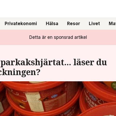
Privatekonomi
Hälsa
Resor
Livet
Mat
Detta är en sponsrad artikel
arkakshjärtat... läser du
eckningen?