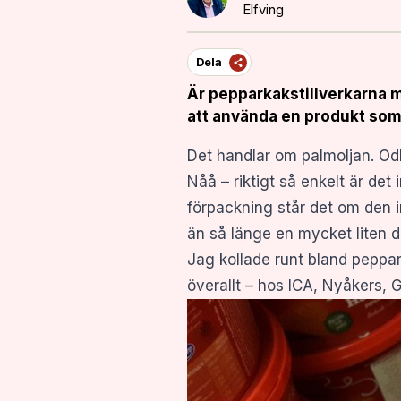
Elfving
Dela
Är pepparkakstillverkarna mil
att använda en produkt som 
Det handlar om palmoljan. Odl
Nåå – riktigt så enkelt är de
förpackning står det om den i
än så länge en mycket liten d
Jag kollade runt bland peppar
överallt – hos ICA, Nyåkers, Gi