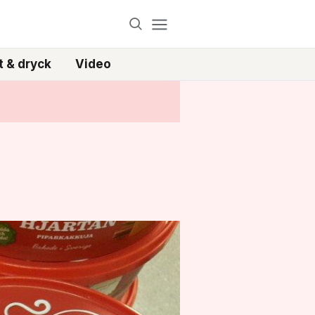
 & dryck
Video