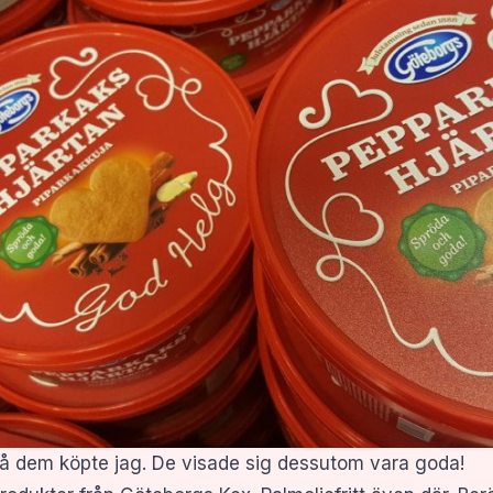
å dem köpte jag. De visade sig dessutom vara goda!