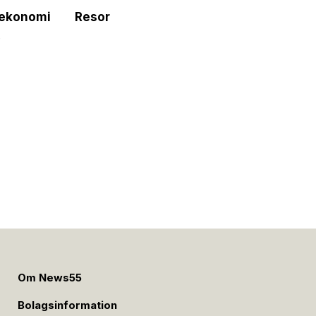
tekonomi
Resor
e
Om News55
Bolagsinformation