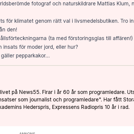
 världsberömde fotograf och naturskildrare Mattias Klum,
ts för klimatet genom rätt val i livsmedelsbutiken. Tro in
ån den!
ehållsförteckningarna (ta med förstoringsglas till affären
ten insats för moder jord, eller hur?
a gäller pepparkakor…
livet på News55. Firar i år 60 år som programledare. Ut
insatser som journalist och programledare". Har fått Stor
kademins Hederspris, Expressens Radiopris 10 år i rad.
ANNONS