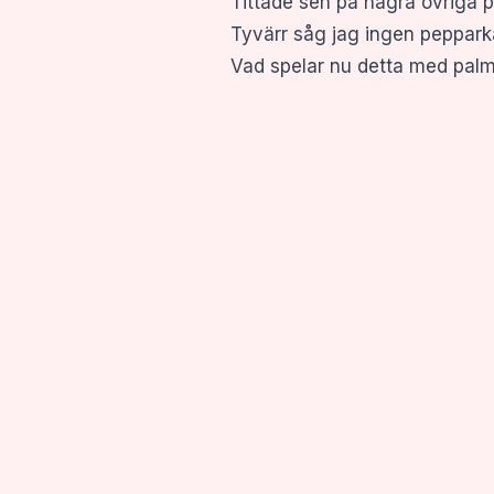
Tittade sen på några övriga p
Tyvärr såg jag ingen pepparka
Vad spelar nu detta med palmol