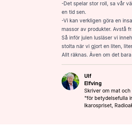
-Det spelar stor roll, sa vår
en tid sen.
-Vi kan verkligen göra en insa
massor av produkter. Avstå fr
Så inför julen lusläser vi inn
stolta när vi gjort en liten, li
Allt räknas. Även om det bar
Ulf
Elfving
Skriver om mat och 
"för betydelsefulla 
Ikarospriset, Radioa