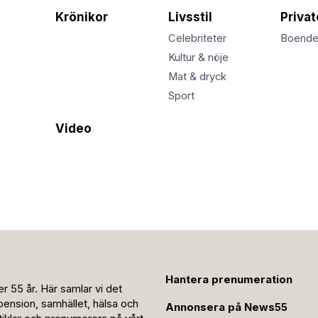
Krönikor
Livsstil
Priva
Celebriteter
Boend
Kultur & nöje
Mat & dryck
Sport
Video
Hantera prenumeration
r 55 år. Här samlar vi det
pension, samhället, hälsa och
Annonsera på News55