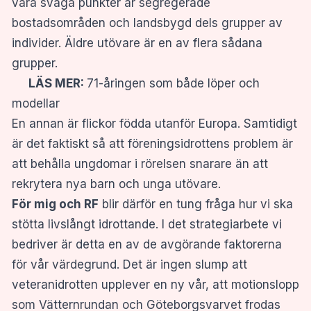
våra svaga punkter är segregerade
bostadsområden och landsbygd dels grupper av
individer. Äldre utövare är en av flera sådana
grupper.
LÄS MER:
71-åringen som både löper och
modellar
En annan är flickor födda utanför Europa. Samtidigt
är det faktiskt så att föreningsidrottens problem är
att behålla ungdomar i rörelsen snarare än att
rekrytera nya barn och unga utövare.
För mig och RF
blir därför en tung fråga hur vi ska
stötta livslångt idrottande. I det strategiarbete vi
bedriver är detta en av de avgörande faktorerna
för vår värdegrund. Det är ingen slump att
veteranidrotten upplever en ny vår, att motionslopp
som Vätternrundan och Göteborgsvarvet frodas