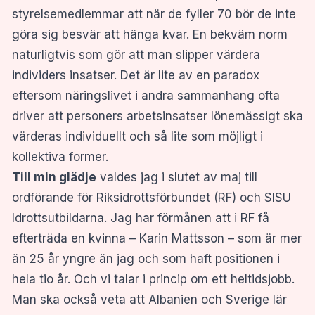
styrelsemedlemmar att när de fyller 70 bör de inte
göra sig besvär att hänga kvar. En bekväm norm
naturligtvis som gör att man slipper värdera
individers insatser. Det är lite av en paradox
eftersom näringslivet i andra sammanhang ofta
driver att personers arbetsinsatser lönemässigt ska
värderas individuellt och så lite som möjligt i
kollektiva former.
Till min glädje
valdes jag i slutet av maj till
ordförande för Riksidrottsförbundet (RF) och SISU
Idrottsutbildarna. Jag har förmånen att i RF få
efterträda en kvinna – Karin Mattsson – som är mer
än 25 år yngre än jag och som haft positionen i
hela tio år. Och vi talar i princip om ett heltidsjobb.
Man ska också veta att Albanien och Sverige lär