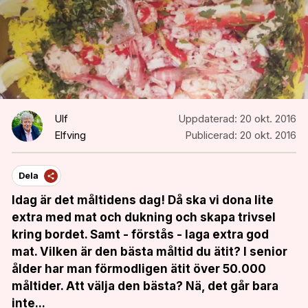
Ulf
Uppdaterad:
20 okt. 2016
Elfving
Publicerad:
20 okt. 2016
Dela
Idag är det måltidens dag! Då ska vi dona lite
extra med mat och dukning och skapa trivsel
kring bordet. Samt - förstås - laga extra god
mat. Vilken är den bästa måltid du ätit? I senior
ålder har man förmodligen ätit över 50.000
måltider. Att välja den bästa? Nä, det går bara
inte...