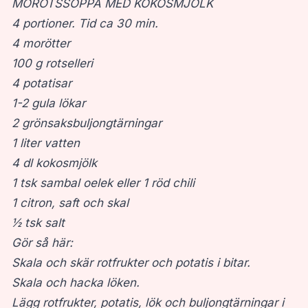
MOROTSSOPPA MED KOKOSMJÖLK
4 portioner. Tid ca 30 min.
4 morötter
100 g rotselleri
4 potatisar
1-2 gula lökar
2 grönsaksbuljongtärningar
1 liter vatten
4 dl kokosmjölk
1 tsk sambal oelek eller 1 röd chili
1 citron, saft och skal
½ tsk salt
Gör så här:
Skala och skär rotfrukter och potatis i bitar.
Skala och hacka löken.
Lägg rotfrukter, potatis, lök och buljongtärningar i