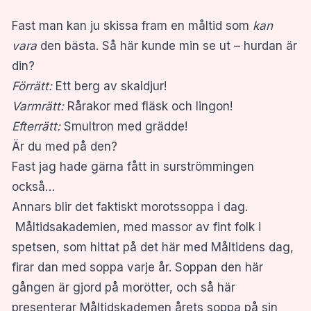
Fast man kan ju skissa fram en måltid som
kan
vara
den bästa. Så här kunde min se ut – hurdan är
din?
Förrätt:
Ett berg av skaldjur!
Varmrätt:
Rårakor med fläsk och lingon!
Efterrätt:
Smultron med grädde!
Är du med på den?
Fast jag hade gärna fått in surströmmingen
också…
Annars blir det faktiskt morotssoppa i dag.
Måltidsakademien, med massor av fint folk i
spetsen, som hittat på det här med Måltidens dag,
firar dan med soppa varje år. Soppan den här
gången är gjord på morötter, och så här
presenterar Måltidskademen årets soppa på sin