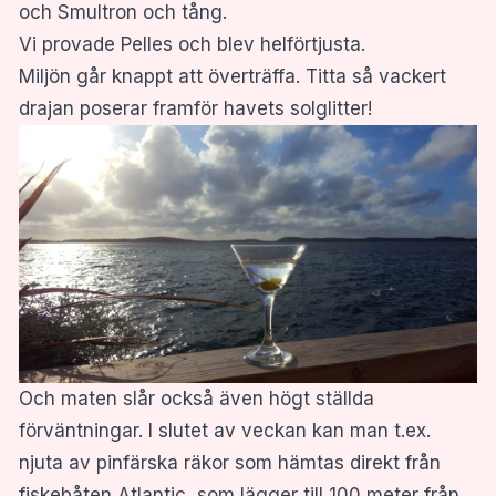
och Smultron och tång.
Vi provade Pelles och blev helförtjusta.
Miljön går knappt att överträffa. Titta så vackert
drajan poserar framför havets solglitter!
Och maten slår också även högt ställda
förväntningar. I slutet av veckan kan man t.ex.
njuta av pinfärska räkor som hämtas direkt från
fiskebåten Atlantic, som lägger till 100 meter från