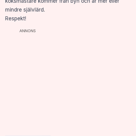
köksmästare kommer från byn och är mer eller
mindre självlärd.
Respekt!
ANNONS