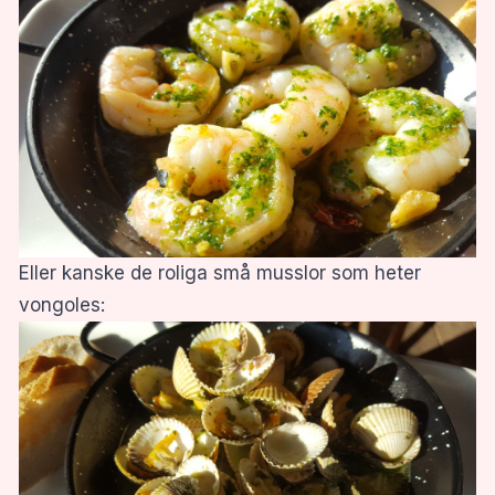
Eller kanske de roliga små musslor som heter
vongoles: