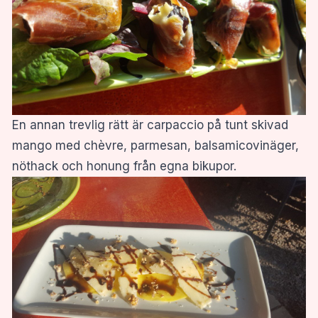
En annan trevlig rätt är carpaccio på tunt skivad
mango med chèvre, parmesan, balsamicovinäger,
nöthack och honung från egna bikupor.