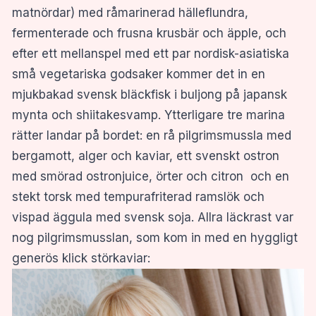
matnördar) med råmarinerad hälleflundra,
fermenterade och frusna krusbär och äpple, och
efter ett mellanspel med ett par nordisk-asiatiska
små vegetariska godsaker kommer det in en
mjukbakad svensk bläckfisk i buljong på japansk
mynta och shiitakesvamp. Ytterligare tre marina
rätter landar på bordet: en rå pilgrimsmussla med
bergamott, alger och kaviar, ett svenskt ostron
med smörad ostronjuice, örter och citron och en
stekt torsk med tempurafriterad ramslök och
vispad äggula med svensk soja. Allra läckrast var
nog pilgrimsmusslan, som kom in med en hyggligt
generös klick störkaviar: