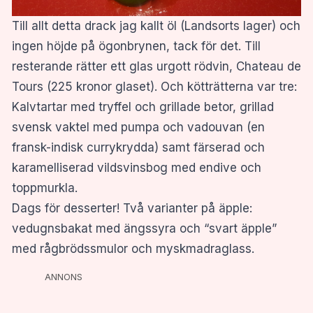
Till allt detta drack jag kallt öl (Landsorts lager) och
ingen höjde på ögonbrynen, tack för det. Till
resterande rätter ett glas urgott rödvin, Chateau de
Tours (225 kronor glaset). Och kötträtterna var tre:
Kalvtartar med tryffel och grillade betor, grillad
svensk vaktel med pumpa och vadouvan (en
fransk-indisk currykrydda) samt färserad och
karamelliserad vildsvinsbog med endive och
toppmurkla.
Dags för desserter! Två varianter på äpple:
vedugnsbakat med ängssyra och “svart äpple”
med rågbrödssmulor och myskmadraglass.
ANNONS