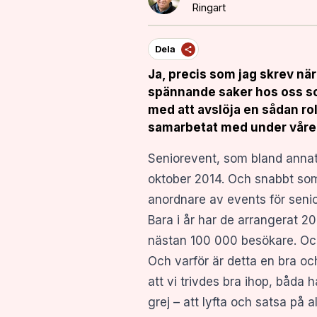
Ringart
Dela
Ja, precis som jag skrev när
spännande saker hos oss som
med att avslöja en sådan ro
samarbetat med under våre
Seniorevent
, som bland annat
oktober 2014. Och snabbt som b
anordnare av events för senior
Bara i år har de arrangerat 2
nästan 100 000 besökare. Och
Och varför är detta en bra oc
att vi trivdes bra ihop, båda
grej – att lyfta och satsa på