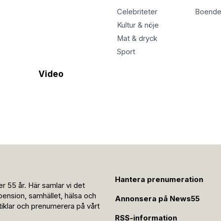
Celebriteter
Boend
Kultur & nöje
Mat & dryck
Sport
Video
Hantera prenumeration
r 55 år. Här samlar vi det
pension, samhället, hälsa och
Annonsera på News55
rtiklar och prenumerera på vårt
RSS-information