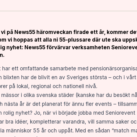
 vi på
News55 häromveckan firade ett år
, kommer det
 vi hoppas att alla ni 55-plussare där ute ska uppsk
lig nyhet: News55 förvärvar verksamheten Senioreve
n.
 har ett omfattande samarbete med pensionärsorganisati
lixten har de blivit en av Sveriges största – och i vår
er på lokal, regional och nationell nivå.
0 mässor i olika svenska städer (kanske har du besökt 
 nästa år är det planerat för ännu fler events – till
h rolig nyhet? Jo, när vi började jobba med Senioreven
 har bra idéer, kompletterar varandra, vill samma saker 
 alla människor 55 år och uppåt. Med en sådan “match m