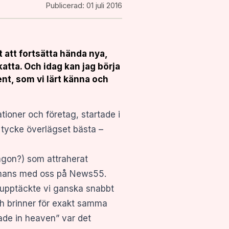
Publicerad:
01 juli 2016
 att fortsätta hända nya,
atta. Och idag kan jag börja
nt, som vi lärt känna och
oner och företag, startade i
t tycke överlägset bästa –
någon?) som attraherat
sammans med oss på News55.
t upptäckte vi ganska snabbt
och brinner för exakt samma
ade in heaven” var det