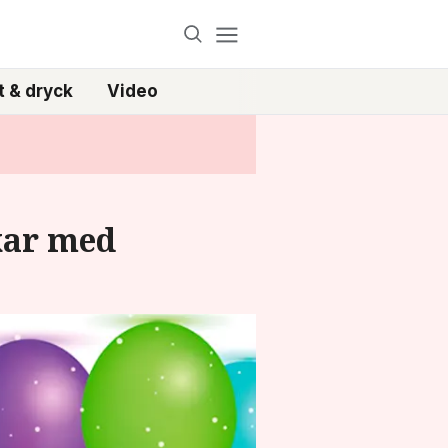
 & dryck
Video
kar med