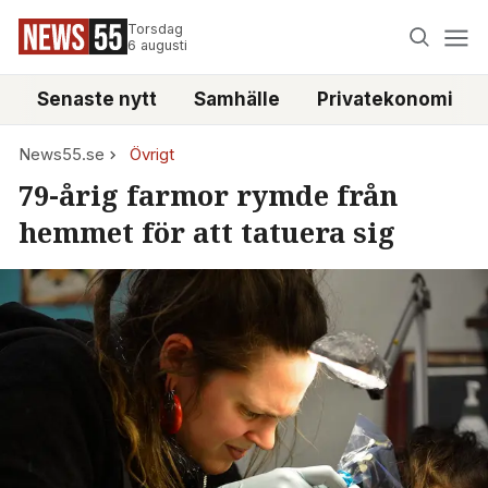
Torsdag
6 augusti
Senaste nytt
Samhälle
Privatekonomi
News55.se
Övrigt
79-årig farmor rymde från
hemmet för att tatuera sig