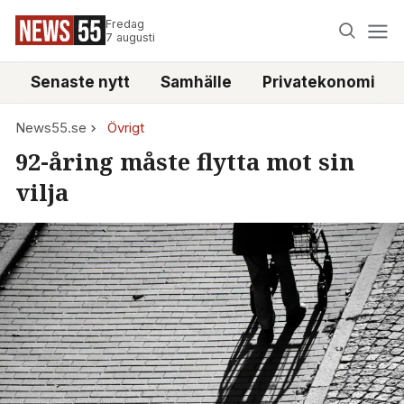
Fredag
7 augusti
Senaste nytt
Samhälle
Privatekonomi
News55.se
Övrigt
92-åring måste flytta mot sin
vilja