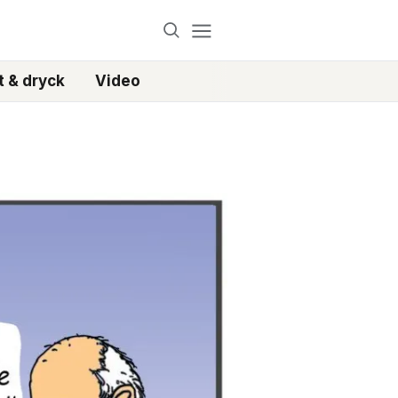
 & dryck
Video