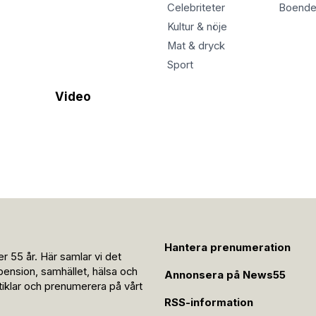
Celebriteter
Boend
Kultur & nöje
Mat & dryck
Sport
Video
Hantera prenumeration
r 55 år. Här samlar vi det
pension, samhället, hälsa och
Annonsera på News55
rtiklar och prenumerera på vårt
RSS-information