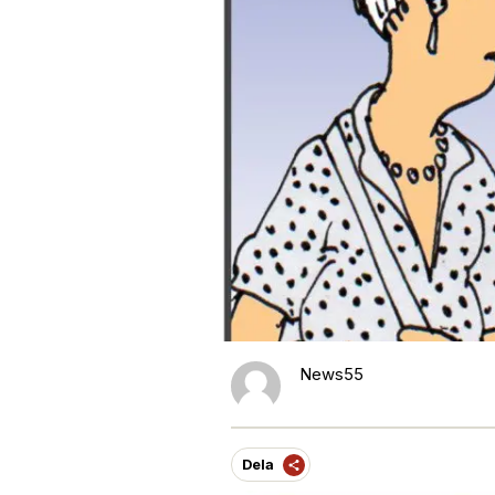
News55
Dela