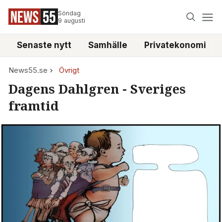
Söndag
9 augusti
Senaste nytt
Samhälle
Privatekonomi
News55.se
Övrigt
Dagens Dahlgren - Sveriges
framtid