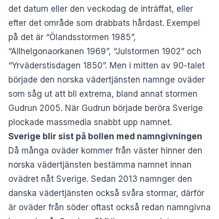
det datum eller den veckodag de inträffat, eller
efter det område som drabbats hårdast. Exempel
på det är “Ölandsstormen 1985”,
“Allhelgonaorkanen 1969”, “Julstormen 1902” och
“Yrväderstisdagen 1850”. Men i mitten av 90-talet
började den norska vädertjänsten namnge oväder
som såg ut att bli extrema, bland annat stormen
Gudrun 2005. När Gudrun började beröra Sverige
plockade massmedia snabbt upp namnet.
Sverige blir sist på bollen med namngivningen
Då många oväder kommer från väster hinner den
norska vädertjänsten bestämma namnet innan
ovädret nåt Sverige. Sedan 2013 namnger den
danska vädertjänsten också svåra stormar, därför
är oväder från söder oftast också redan namngivna