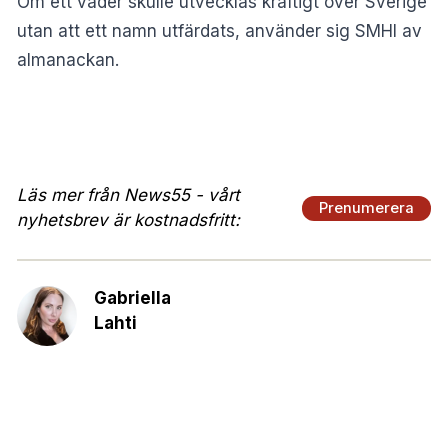
Om ett väder skulle utvecklas kraftigt över Sverige
utan att ett namn utfärdats, använder sig
SMHI
av
almanackan.
Läs mer från News55 - vårt
Prenumerera
nyhetsbrev är kostnadsfritt:
Gabriella
Lahti