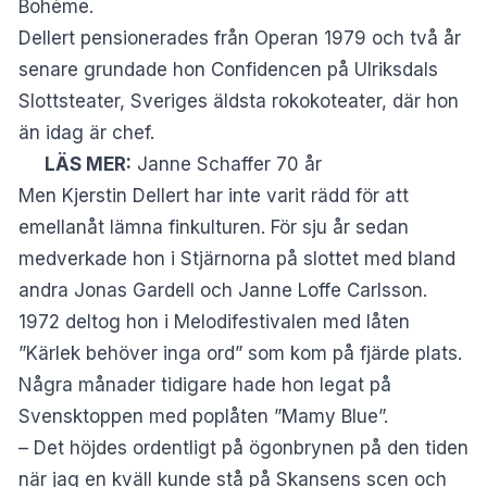
Bohème.
Dellert pensionerades från Operan 1979 och två år
senare grundade hon Confidencen på Ulriksdals
Slottsteater, Sveriges äldsta rokokoteater, där hon
än idag är chef.
LÄS MER:
Janne Schaffer 70 år
Men Kjerstin Dellert har inte varit rädd för att
emellanåt lämna finkulturen. För sju år sedan
medverkade hon i Stjärnorna på slottet med bland
andra Jonas Gardell och Janne Loffe Carlsson.
1972 deltog hon i Melodifestivalen med låten
”Kärlek behöver inga ord” som kom på fjärde plats.
Några månader tidigare hade hon legat på
Svensktoppen med poplåten ”Mamy Blue”.
– Det höjdes ordentligt på ögonbrynen på den tiden
när jag en kväll kunde stå på Skansens scen och