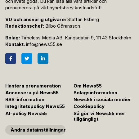
och livets goda. Du kan läsa alla våra artiklar och
prenumerera på vårt nyhetsbrev kostnadsfritt.
VD och ansvarig utgivare:
Staffan Ekberg
Redaktionschef:
Bilbo Göransson
Bolag:
Timeless Media AB, Kungsgatan 9, 111 43 Stockholm
Kontakt:
info@news55.se
Hantera prenumeration
Om News55
Annonsera på News55
Bolagsinformation
RSS-information
News55 i sociala medier
Integritetspolicy News55
Cookiepolicy
AI-policy News55
Så gör vi News55 mer
tillgängligt
Ändra datainställningar