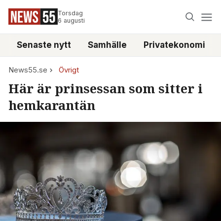
Torsdag
6 augusti
Senaste nytt
Samhälle
Privatekonomi
News55.se
Övrigt
Här är prinsessan som sitter i
hemkarantän