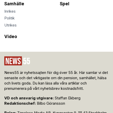
Samhälle
Spel
Inrikes
Politik
Utrikes
Video
News55 är nyhetssajten för dig över 55 år. Här samlar vi det
senaste och det viktigaste om din pension, samhället, hälsa
och livets goda. Du kan läsa alla våra artiklar och
prenumerera på vårt nyhetsbrev kostnadsfritt.
VD och ansvarig utgivare:
Staffan Ekberg
Redaktionschef:
Bilbo Göransson
Bolag:
Timeless Media AB, Kungsgatan 9, 111 43 Stockholm