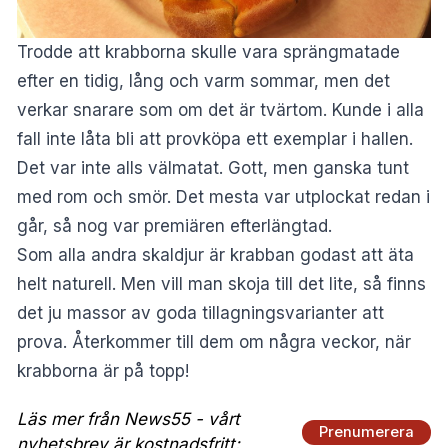
Trodde att krabborna skulle vara sprängmatade
efter en tidig, lång och varm sommar, men det
verkar snarare som om det är tvärtom. Kunde i alla
fall inte låta bli att provköpa ett exemplar i hallen.
Det var inte alls välmatat. Gott, men ganska tunt
med rom och smör. Det mesta var utplockat redan i
går, så nog var premiären efterlängtad.
Som alla andra skaldjur är krabban godast att äta
helt naturell. Men vill man skoja till det lite, så finns
det ju massor av goda tillagningsvarianter att
prova. Återkommer till dem om några veckor, när
krabborna är på topp!
Läs mer från News55 - vårt
Prenumerera
nyhetsbrev är kostnadsfritt: