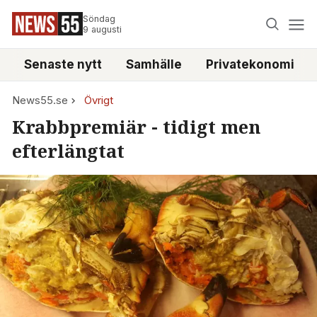
Söndag
9 augusti
Senaste nytt
Samhälle
Privatekonomi
News55.se
Övrigt
Krabbpremiär - tidigt men
efterlängtat