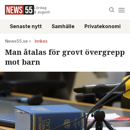
Lördag
8 augusti
Senaste nytt
Samhälle
Privatekonomi
News55.se
Inrikes
Man åtalas för grovt övergrepp
mot barn