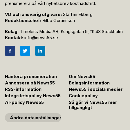
prenumerera på vårt nyhetsbrev kostnadsfritt.
VD och ansvarig utgivare:
Staffan Ekberg
Redaktionschef:
Bilbo Göransson
Bolag:
Timeless Media AB, Kungsgatan 9, 111 43 Stockholm
Kontakt:
info@news55.se
Hantera prenumeration
Om News55
Annonsera på News55
Bolagsinformation
RSS-information
News55 i sociala medier
Integritetspolicy News55
Cookiepolicy
AI-policy News55
Så gör vi News55 mer
tillgängligt
Ändra datainställningar