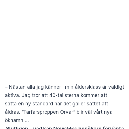
– Nästan alla jag känner i min åldersklass är väldigt
aktiva. Jag tror att 40-talisterna kommer att
sätta
en ny standard när det gäller sättet att
åldras. “Farfarsproppen Orvar” blir väl vårt nya
öknamn …
Slutligen – v
ad kan News55:s besökare förvänta