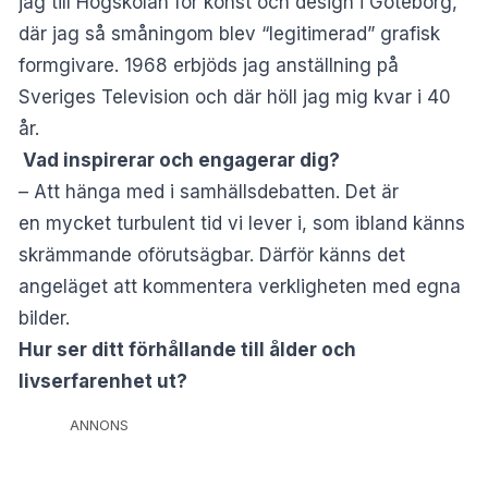
jag till Högskolan för konst och design i Göteborg,
där jag så småningom b
lev “legitimerad” grafisk
formgivare. 1968 erbjöds jag anställning på
Sveriges Television och där höll jag mig kvar i 40
år.
Vad inspirerar och engagerar dig?
– Att hänga med i samhällsdebatten. Det är
en mycket turbulent tid vi lever i, som ibland känns
skrämmande oförutsägbar.
Därför känns det
angeläget att kommentera verkligheten med egna
bilder.
Hur ser ditt förhållande till ålder och
livserfarenhet ut?
ANNONS