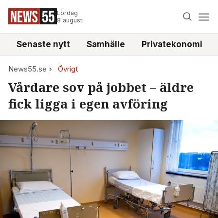
Lördag
8 augusti
Senaste nytt
Samhälle
Privatekonomi
News55.se
Övrigt
Vårdare sov på jobbet – äldre
fick ligga i egen avföring