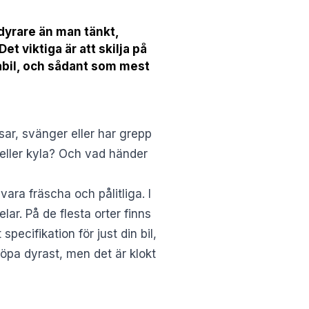
i dyrare än man tänkt,
et viktiga är att skilja på
tabil, och sådant som mest
sar, svänger eller har grepp
k eller kyla? Och vad händer
vara fräscha och pålitliga. I
lar. På de flesta orter finns
pecifikation för just din bil,
köpa dyrast, men det är klokt