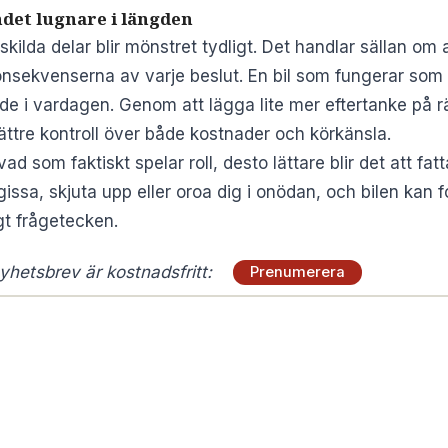
det lugnare i längden
kilda delar blir mönstret tydligt. Det handlar sällan om at
 konsekvenserna av varje beslut. En bil som fungerar som 
e i vardagen. Genom att lägga lite mer eftertanke på rä
ttre kontroll över både kostnader och körkänsla.
d som faktiskt spelar roll, desto lättare blir det att fa
ssa, skjuta upp eller oroa dig i onödan, och bilen kan for
igt frågetecken.
hetsbrev är kostnadsfritt:
Prenumerera