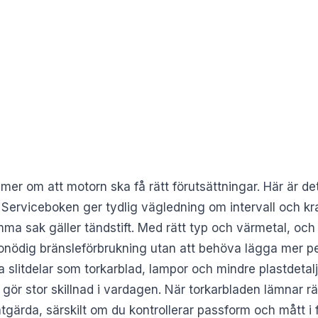
ar mer om att motorn ska få rätt förutsättningar. Här är det
. Serviceboken ger tydlig vägledning om intervall och kr
amma sak gäller tändstift. Med rätt typ och värmetal, oc
nödig bränsleförbrukning utan att behöva lägga mer p
a slitdelar som torkarblad, lampor och mindre plastdetalj
ör stor skillnad i vardagen. När torkarbladen lämnar rä
 åtgärda, särskilt om du kontrollerar passform och mått i 