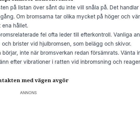
en på listan över sånt du inte vill snåla på. Det handla
e gång. Om bromsarna tar olika mycket på höger och vän
 ena hållet.
bromsrelaterade fel ofta leder till efterkontroll. Vanliga
ch brister vid hjulbromsen, som belägg och skivor.
örjar, inte när bromsverkan redan försämrats. Vänta int
 känn efter vibrationer i ratten vid inbromsning och re
ontakten med vägen avgör
ANNONS