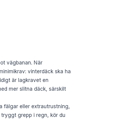
 mot vägbanan. När
 minimikrav
: vinterdäck ska ha
digt är lagkravet en
ed mer slitna däck, särskilt
 fälgar eller extrautrustning,
t tryggt grepp i regn, kör du