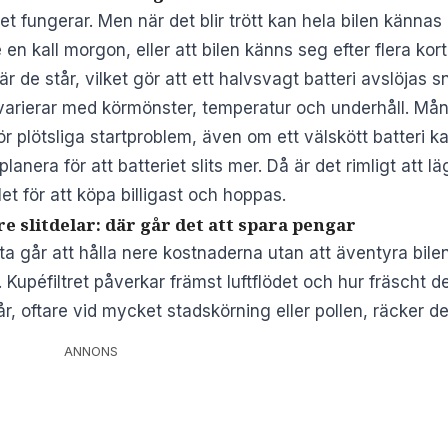
t fungerar. Men när det blir trött kan hela bilen kännas o
 kall morgon, eller att bilen känns seg efter flera kort
när de står, vilket gör att ett halvsvagt batteri avslöjas 
er varierar med körmönster, temperatur och underhåll. M
 för plötsliga startproblem, även om ett välskött batteri k
anera för att batteriet slits mer. Då är det rimligt att l
let för att köpa billigast och hoppas.
re slitdelar: där går det att spara pengar
ta går att hålla nere kostnaderna utan att äventyra bile
on. Kupéfiltret påverkar främst luftflödet och hur fräscht d
r, oftare vid mycket stadskörning eller pollen, räcker det 
ANNONS