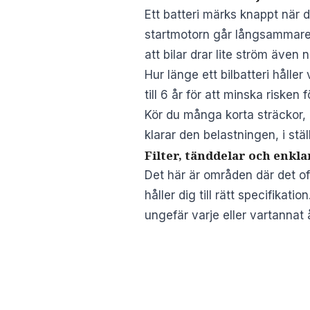
Ett batteri märks knappt när de
startmotorn går långsammare en
att bilar drar lite ström även 
Hur länge ett bilbatteri håll
till 6 år för att minska risken
Kör du många korta sträckor, pl
klarar den belastningen, i stäl
Filter, tänddelar och enkla
Det här är områden där det of
håller dig till rätt specifikati
ungefär varje eller vartannat å