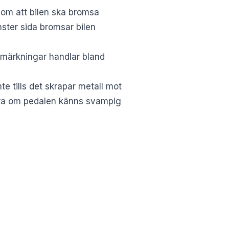
r om att bilen ska bromsa
ster sida bromsar bilen
 anmärkningar handlar bland
e tills det skrapar metall mot
agera om pedalen känns svampig