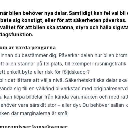
et när bilen behöver nya delar. Samtidigt kan fel val bl
 bete sig konstigt, eller för att säkerheten påverkas. D
alitet för att bilen ska stanna, styra och hålla sig s
rdagsfunktion.
 som är värda pengarna
or innan du bestämmer dig. Påverkar delen hur bilen brom
t bilen stannar på fel plats, till exempel i rusningstrafi
tt enkelt byte eller risk för följdskador?
ir det lättare att välja nivå. Säkerhetskritiska delar ska 
ända sig till en välkänd bilverkstad med originalreservde
 du kan köpa
bildelar från kända varumärken
och med rätt s
behöver vara särskilt stor – eller dyr. Du behöver sällan 
rken där marginalerna är små.
ompromisser konsekvenser