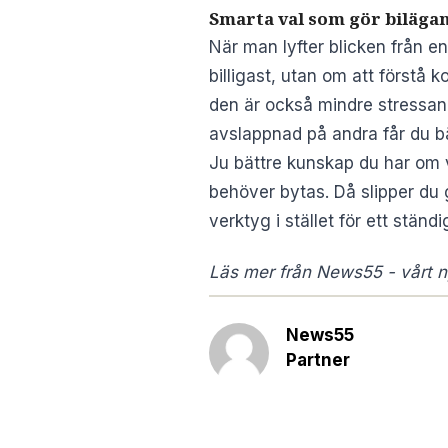
Smarta val som gör bilägan
När man lyfter blicken från ens
billigast, utan om att förstå
den är också mindre stressand
avslappnad på andra får du bä
Ju bättre kunskap du har om va
behöver bytas. Då slipper du gi
verktyg i stället för ett ständ
Läs mer från News55 - vårt ny
News55
Partner