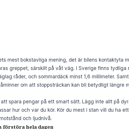
dets mest bokstavliga mening, det är bilens kontaktyta
ras greppet, särskilt på våt väg. I Sverige finns
tydliga
väglag råder, och sommardäck minst 1,6 millimeter. Samti
påminner om att stoppsträckan kan bli betydligt längre m
att spara pengar på ett smart sätt. Lägg inte allt på dyra
assar hur och var du kör. Kör du mest i stan vill du ha et
llmotstånd och ljudnivå.
an förstöra hela dagen