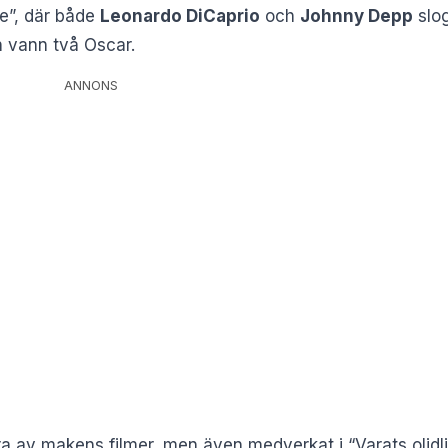
pe”, där både
Leonardo DiCaprio
och
Johnny Depp
slog
h vann två Oscar.
ANNONS
era av makens filmer, men även medverkat i “Varats olidl