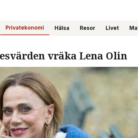
Privatekonomi
Hälsa
Resor
Livet
Mat
resvärden vräka Lena Olin