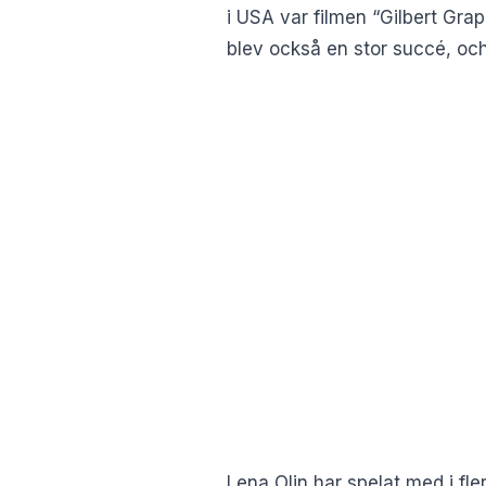
i USA var filmen “Gilbert Gra
blev också en stor succé, oc
Lena Olin har spelat med i fl