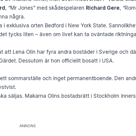
rd
, “Mr Jones” med skådespelaren
Richard Gere
, “Rom
ämna några.
a i exklusiva orten Bedford i New York State. Sannolikhet
t tycks liten – även om livet kan ta oväntade riktninga
att Lena Olin har fyra andra bostäder i Sverige och dä
Gärdet. Dessutom är hon officiellt bosatt i USA.
 ett sommarställe och inget permanentboende. Den andr
vstvist
.
ska säljas. Makarna Olins bostadsrätt i Stockholm inners
ANNONS