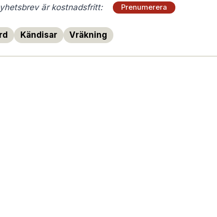
hetsbrev är kostnadsfritt:
Prenumerera
rd
Kändisar
Vräkning