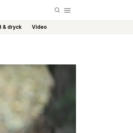
 & dryck
Video