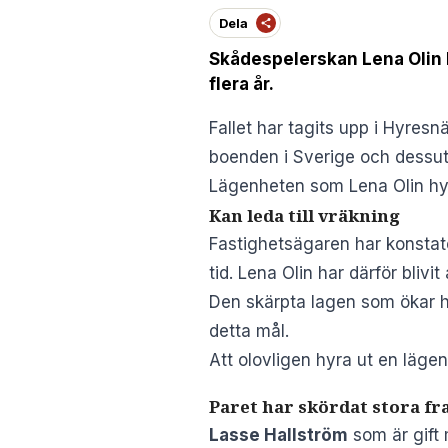
Dela
Skådespelerskan Lena Olin har
flera år.
Fallet har tagits upp i Hyre
boenden i Sverige och dessut
Lägenheten som Lena Olin hyr
Kan leda till vräkning
Fastighetsägaren har konstater
tid. Lena Olin har därför bliv
Den skärpta lagen
som ökar hy
detta mål.
Att olovligen hyra ut en läge
Paret har skördat stora f
Lasse Hallström
som är gift 