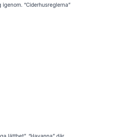
 igenom. “Ciderhusreglerna”
iga lätthet”, “Havanna” där