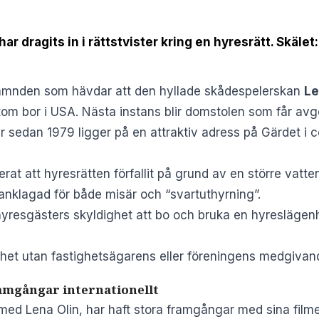
 dragits in i rättstvister kring en hyresrätt. Skälet: 
snämnden som hävdar att den hyllade skådespelerskan
Le
om bor i USA. Nästa instans blir domstolen som får avg
 sedan 1979 ligger på en attraktiv adress på Gärdet i c
at att hyresrätten förfallit på grund av en större vatte
it anklagad för både misär och “svartuthyrning”.
resgästers skyldighet att bo och bruka en hyreslägenhet
nhet utan fastighetsägarens eller föreningens medgivande
ramgångar internationellt
med Lena Olin, har haft stora framgångar med sina filme