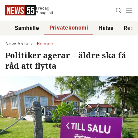
Fredag
7 augusti
Privatekonomi
tt
Samhälle
Hälsa
Reso
News55.se
Boende
Politiker agerar – äldre ska få
råd att flytta