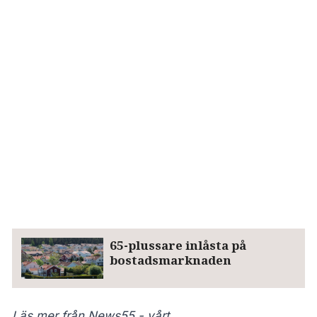
65-plussare inlåsta på
bostadsmarknaden
Läs mer från News55 - vårt