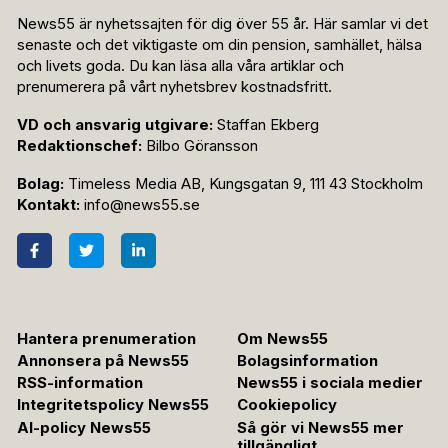
News55 är nyhetssajten för dig över 55 år. Här samlar vi det
senaste och det viktigaste om din pension, samhället, hälsa
och livets goda. Du kan läsa alla våra artiklar och
prenumerera på vårt nyhetsbrev kostnadsfritt.
VD och ansvarig utgivare:
Staffan Ekberg
Redaktionschef:
Bilbo Göransson
Bolag:
Timeless Media AB, Kungsgatan 9, 111 43 Stockholm
Kontakt:
info@news55.se
Hantera prenumeration
Om News55
Annonsera på News55
Bolagsinformation
RSS-information
News55 i sociala medier
Integritetspolicy News55
Cookiepolicy
AI-policy News55
Så gör vi News55 mer
tillgängligt