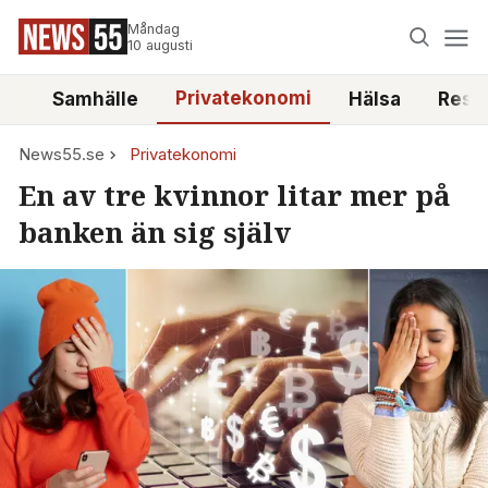
Måndag
10 augusti
Privatekonomi
tt
Samhälle
Hälsa
Reso
News55.se
Privatekonomi
En av tre kvinnor litar mer på
banken än sig själv