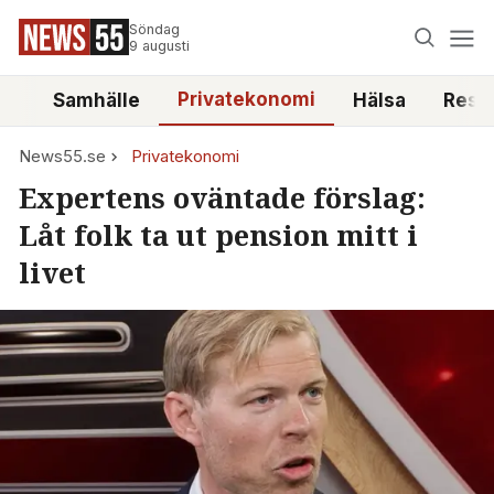
Söndag
9 augusti
Privatekonomi
tt
Samhälle
Hälsa
Reso
News55.se
Privatekonomi
Expertens oväntade förslag:
Låt folk ta ut pension mitt i
livet