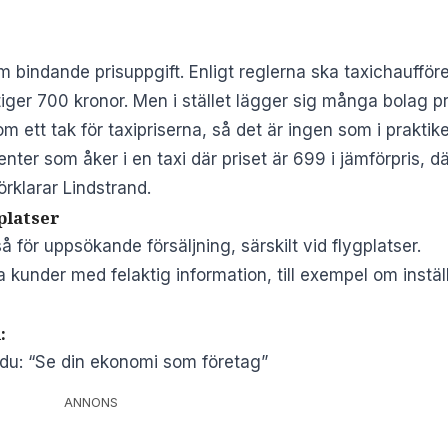
m bindande prisuppgift. Enligt reglerna ska taxichaufföre
iger 700 kronor. Men i stället lägger sig många bolag p
som ett tak för taxipriserna, så det är ingen som i prakti
ter som åker i en taxi där priset är 699 i jämförpris, d
örklarar Lindstrand.
platser
för uppsökande försäljning, särskilt vid flygplatser.
 kunder med felaktig information, till exempel om inställ
:
 du: “Se din ekonomi som företag”
ANNONS