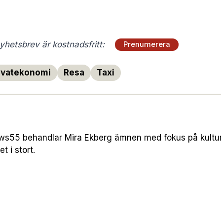
hetsbrev är kostnadsfritt:
Prenumerera
ivatekonomi
Resa
Taxi
s55 behandlar Mira Ekberg ämnen med fokus på kultur 
t i stort.