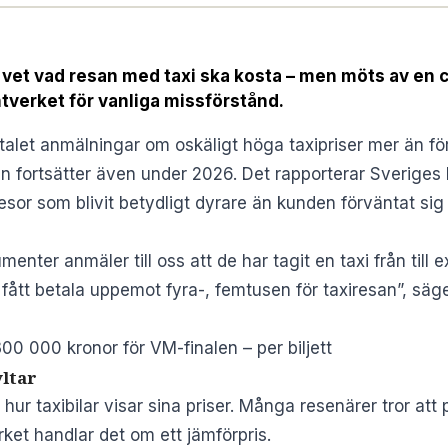
 vet vad resan med taxi ska kosta – men möts av en c
tverket för vanliga missförstånd.
let anmälningar om oskäligt höga taxipriser mer än för
 fortsätter även under 2026. Det rapporterar
Sveriges 
or som blivit betydligt dyrare än kunden förväntat sig –
menter anmäler till oss att de har tagit en taxi från till 
h fått betala uppemot fyra-, femtusen för taxiresan”, säg
300 000 kronor för VM-finalen – per biljett
yltar
r taxibilar visar sina priser. Många resenärer tror att pr
erket handlar det om ett jämförpris.