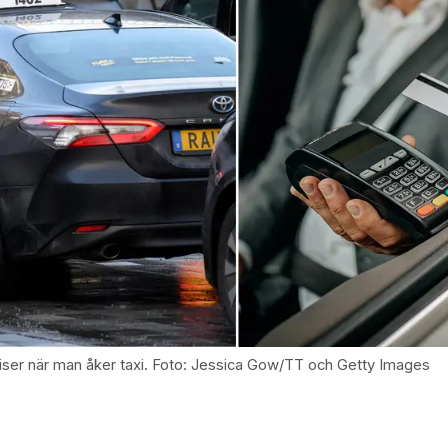
riser när man åker taxi. Foto: Jessica Gow/TT och Getty Images