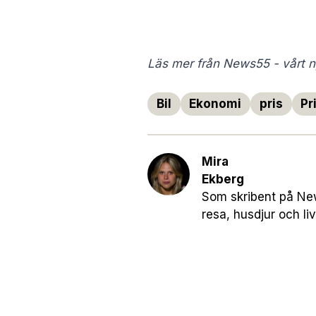
Läs mer från News55 - vårt ny
Bil
Ekonomi
pris
Pr
Mira
Ekberg
Som skribent på New
resa, husdjur och live