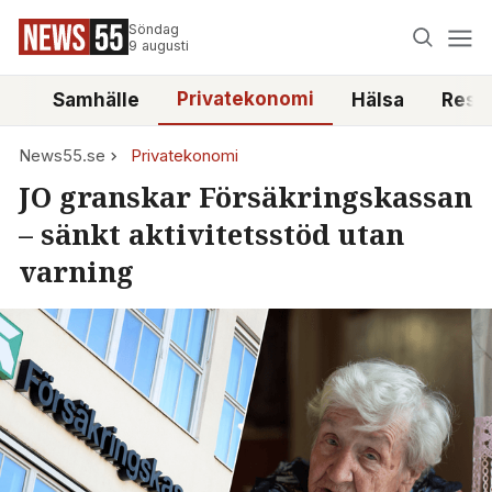
Söndag
9 augusti
Privatekonomi
tt
Samhälle
Hälsa
Reso
News55.se
Privatekonomi
JO granskar Försäkringskassan
– sänkt aktivitetsstöd utan
varning