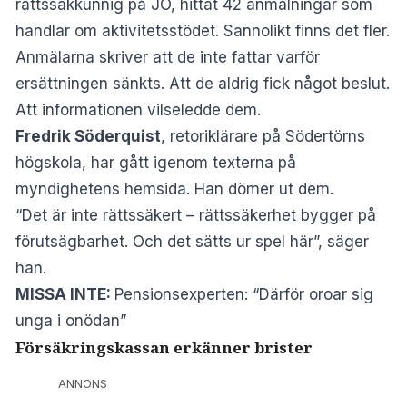
rättssakkunnig på JO, hittat 42 anmälningar som
handlar om aktivitetsstödet. Sannolikt finns det fler.
Anmälarna skriver att de inte fattar varför
ersättningen sänkts. Att de aldrig fick något beslut.
Att informationen vilseledde dem.
Fredrik Söderquist
, retoriklärare på Södertörns
högskola, har gått igenom texterna på
myndighetens hemsida. Han dömer ut dem.
“Det är inte rättssäkert – rättssäkerhet bygger på
förutsägbarhet. Och det sätts ur spel här”, säger
han.
MISSA INTE:
Pensionsexperten: “Därför oroar sig
unga i onödan”
Försäkringskassan erkänner brister
ANNONS