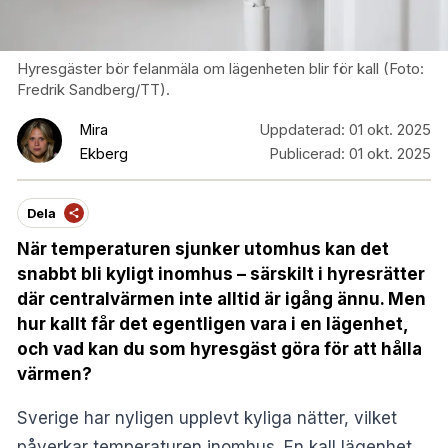
Hyresgäster bör felanmäla om lägenheten blir för kall (Foto:
Fredrik Sandberg/TT).
Mira
Uppdaterad:
01 okt. 2025
Ekberg
Publicerad:
01 okt. 2025
Dela
När temperaturen sjunker utomhus kan det
snabbt bli kyligt inomhus – särskilt i hyresrätter
där centralvärmen inte alltid är igång ännu. Men
hur kallt får det egentligen vara i en lägenhet,
och vad kan du som hyresgäst göra för att hålla
värmen?
Sverige har nyligen upplevt kyliga nätter, vilket
påverkar temperaturen inomhus. En kall lägenhet