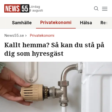
Lördag
8 augusti
Privatekonomi
tt
Samhälle
Hälsa
Reso
News55.se
Privatekonomi
Kallt hemma? Så kan du stå på
dig som hyresgäst