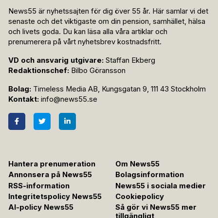
News55 är nyhetssajten för dig över 55 år. Här samlar vi det
senaste och det viktigaste om din pension, samhället, hälsa
och livets goda. Du kan läsa alla våra artiklar och
prenumerera på vårt nyhetsbrev kostnadsfritt.
VD och ansvarig utgivare:
Staffan Ekberg
Redaktionschef:
Bilbo Göransson
Bolag:
Timeless Media AB, Kungsgatan 9, 111 43 Stockholm
Kontakt:
info@news55.se
Hantera prenumeration
Om News55
Annonsera på News55
Bolagsinformation
RSS-information
News55 i sociala medier
Integritetspolicy News55
Cookiepolicy
AI-policy News55
Så gör vi News55 mer
tillgängligt