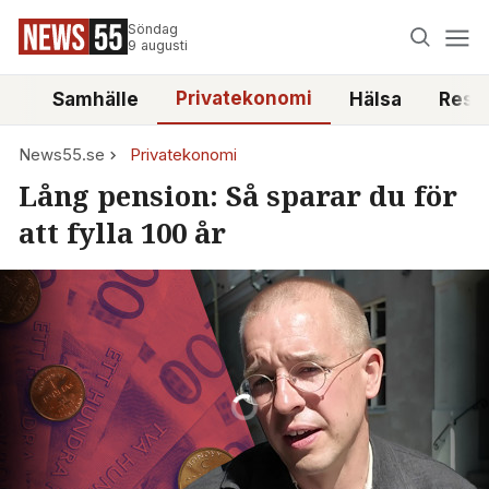
Söndag
9 augusti
Privatekonomi
tt
Samhälle
Hälsa
Reso
News55.se
Privatekonomi
Lång pension: Så sparar du för
att fylla 100 år