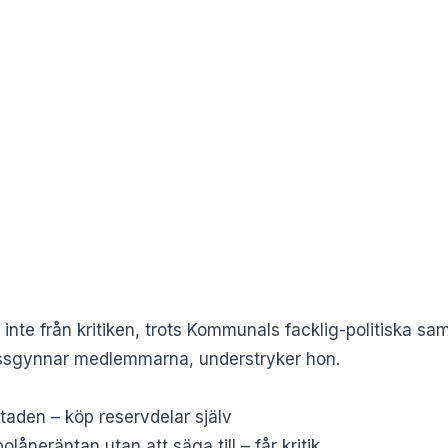
te från kritiken, trots Kommunals facklig-politiska sa
 missgynnar medlemmarna, understryker hon.
taden – köp reservdelar själv
åneräntan utan att säga till – får kritik