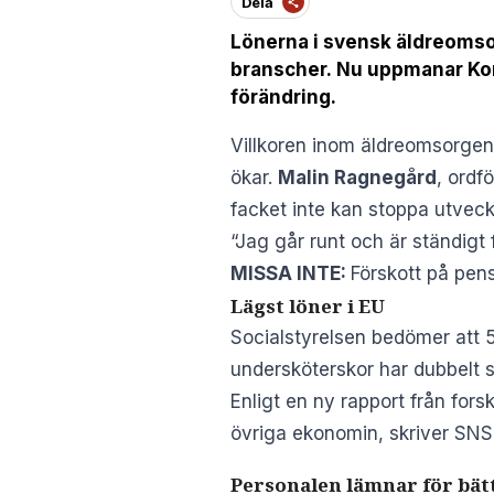
Dela
Lönerna i svensk äldreomsor
branscher. Nu uppmanar Kom
förändring.
Villkoren inom äldreomsorgen b
ökar.
Malin Ragnegård
, ordf
facket inte kan stoppa utveck
“Jag går runt och är ständigt 
MISSA INTE:
Förskott på pens
Lägst löner i EU
Socialstyrelsen bedömer att
undersköterskor har dubbelt
Enligt en ny rapport från forsk
övriga ekonomin, skriver
SNS
Personalen lämnar för bät