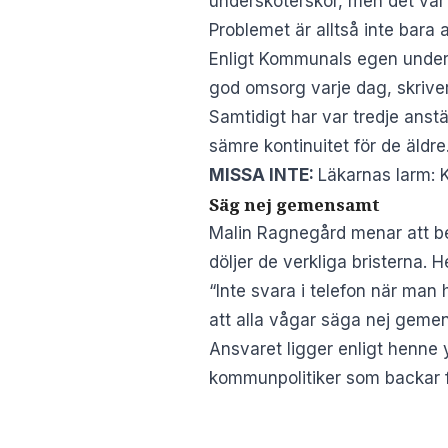
undersköterskor, men det var 
Problemet är alltså inte bara a
Enligt Kommunals egen unders
god omsorg varje dag, skrive
Samtidigt har var tredje anst
sämre kontinuitet för de äldre
MISSA INTE:
Läkarnas larm: 
Säg nej gemensamt
Malin Ragnegård menar att be
döljer de verkliga bristerna.
“Inte svara i telefon när man 
att alla vågar säga nej geme
Ansvaret ligger enligt henne y
kommunpolitiker som backar f