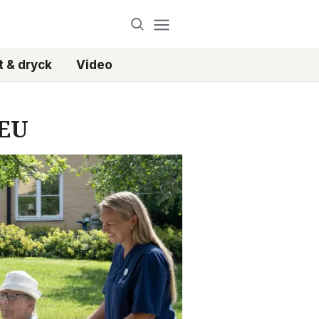
 & dryck
Video
 EU