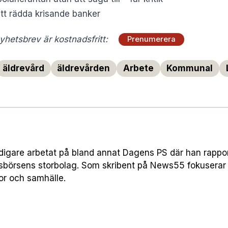
att rädda krisande banker
hetsbrev är kostnadsfritt:
Prenumerera
äldrevård
äldrevården
Arbete
Kommunal
digare arbetat på bland annat Dagens PS där han rapp
sbörsens storbolag. Som skribent på News55 fokuserar
or och samhälle.