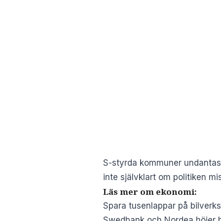
S-styrda kommuner undantas in
inte självklart om politiken
Läs mer om ekonomi:
Spara tusenlappar på bilverks
Swedbank och Nordea höjer bol