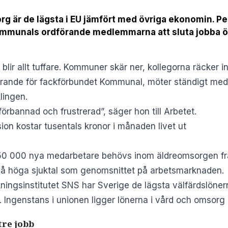
g är de lägsta i EU jämfört med övriga ekonomin. Pers
munals ordförande medlemmarna att sluta jobba öve
lir allt tuffare. Kommuner skär ner, kollegorna räcker in
örande för fackförbundet Kommunal, möter ständigt me
lingen.
förbannad och frustrerad”, säger hon till
Arbetet
.
ion kostar tusentals kronor i månaden livet ut
 50 000 nya medarbetare behövs inom äldreomsorgen fra
 så höga sjuktal som genomsnittet på arbetsmarknaden.
ningsinstitutet SNS har Sverige de lägsta välfärdslönerna 
. Ingenstans i unionen ligger lönerna i vård och omsorg 
tre jobb