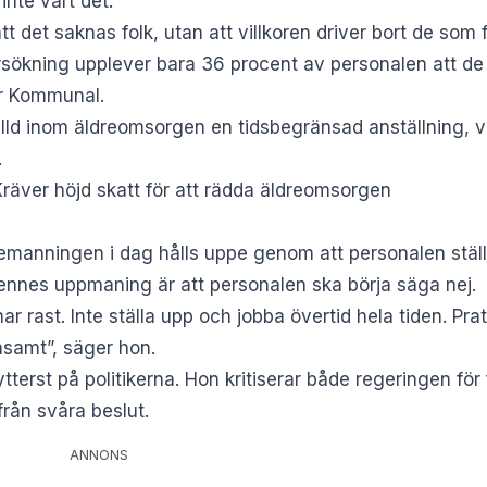
inte värt det.
tt det saknas folk, utan att villkoren driver bort de som f
ökning upplever bara 36 procent av personalen att de h
r
Kommunal
.
älld inom äldreomsorgen en tidsbegränsad anställning, v
.
Kräver höjd skatt för att rädda äldreomsorgen
manningen i dag hålls uppe genom att personalen ställ
 Hennes uppmaning är att personalen ska börja säga nej.
har rast. Inte ställa upp och jobba övertid hela tiden. Pr
nsamt”, säger hon.
tterst på politikerna. Hon kritiserar både regeringen för
rån svåra beslut.
ANNONS