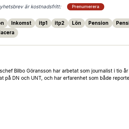
hetsbrev är kostnadsfritt:
Prenumerera
on
Inkomst
itp1
itp2
Lön
Pension
Pens
lacera
hef Bilbo Göransson har arbetat som journalist i tio år 
nat på DN och UNT, och har erfarenhet som både report