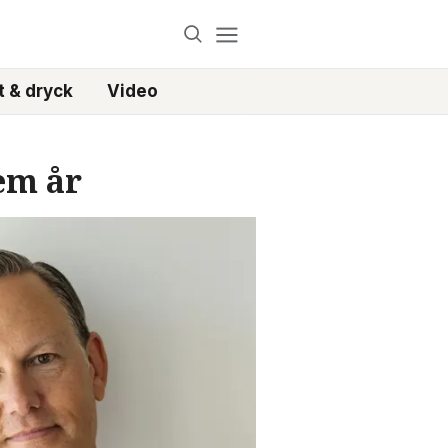
 & dryck
Video
fem år