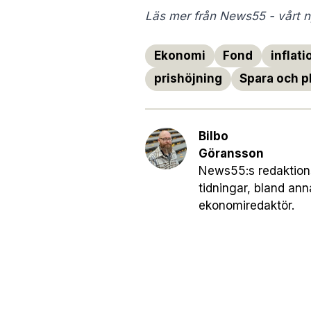
Läs mer från News55 - vårt ny
Ekonomi
Fond
inflati
prishöjning
Spara och p
Bilbo
Göransson
News55:s redaktionsc
tidningar, bland an
ekonomiredaktör.