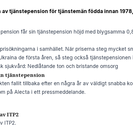
 av tjänstepension för tjänstemän födda innan 1978, 
pension får sin tjänstepension höjd med blygsamma 0,8
r prisökningarna i samhället. När priserna steg mycket 
kraina de första åren, så steg också tjänstepensionen 
sk sjukvård: Nedlåtande ton och bristande omsorg
in tjänstepension
akten fallit tillbaka efter en några år av väldigt snabba 
m på Alecta i ett pressmeddelande.
av ITP2
v ITP2.