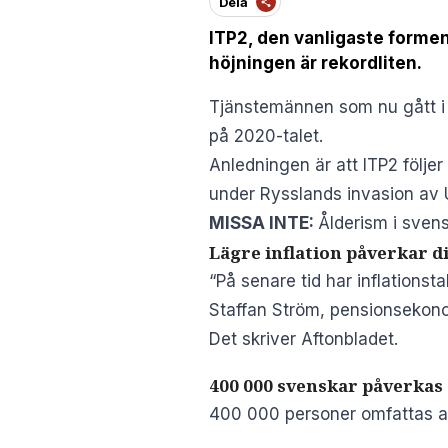
Dela
ITP2, den vanligaste formen
höjningen är rekordliten.
Tjänstemännen som nu gått i 
på 2020-talet.
Anledningen är att ITP2 följe
under Rysslands invasion av U
MISSA INTE:
Ålderism i sven
Lägre inflation påverkar d
“På senare tid har inflationst
Staffan Ström, pensionsekono
Det skriver
Aftonbladet
.
400 000 svenskar påverkas 
400 000 personer omfattas a