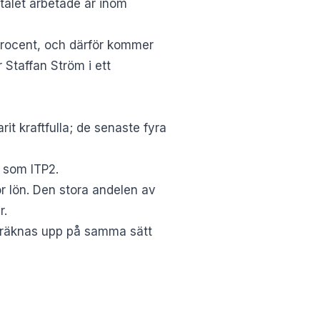
alet arbetade år inom
 procent, och därför kommer
Staffan Ström i ett
it kraftfulla; de senaste fyra
 som ITP2.
ör lön. Den stora andelen av
r.
n räknas upp på samma sätt