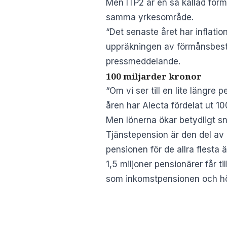
Men ITP2 är en så kallad för
samma yrkesområde.
“Det senaste året har inflati
uppräkningen av förmånsbestä
pressmeddelande.
100 miljarder kronor
“Om vi ser till en lite längre
åren har Alecta fördelat ut 10
Men lönerna ökar betydligt s
Tjänstepension är den del av p
pensionen för de allra flesta
1,5 miljoner pensionärer får
som inkomstpensionen och höj