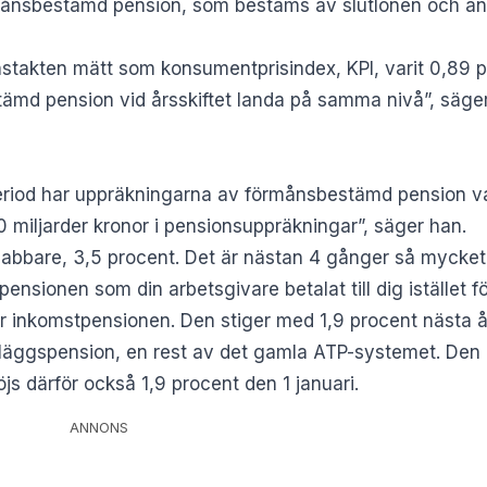
månsbestämd pension, som bestäms av slutlönen och ant
onstakten mätt som konsumentprisindex, KPI, varit 0,89
md pension vid årsskiftet landa på samma nivå”, säger 
 period har uppräkningarna av förmånsbestämd pension var
0 miljarder kronor i pensionsuppräkningar”, säger han.
nabbare, 3,5 procent. Det är nästan 4 gånger så mycket
ensionen som din arbetsgivare betalat till dig istället f
 är inkomstpensionen. Den stiger med 1,9 procent nästa å
 tilläggspension, en rest av det gamla ATP-systemet. De
s därför också 1,9 procent den 1 januari.
ANNONS