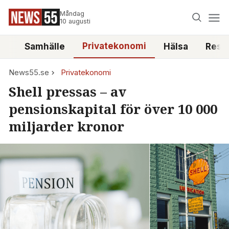
Måndag
10 augusti
Privatekonomi
tt
Samhälle
Hälsa
Reso
News55.se
Privatekonomi
Shell pressas – av
pensionskapital för över 10 000
miljarder kronor