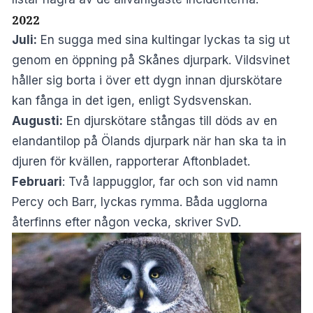
2022
Juli:
En sugga med sina kultingar lyckas ta sig ut
genom en öppning på Skånes djurpark. Vildsvinet
håller sig borta i över ett dygn innan djurskötare
kan fånga in det igen, enligt
Sydsvenskan
.
Augusti:
En djurskötare stångas till döds av en
elandantilop på Ölands djurpark när han ska ta in
djuren för kvällen, rapporterar
Aftonbladet
.
Februari
: Två lappugglor, far och son vid namn
Percy och Barr, lyckas rymma. Båda ugglorna
återfinns efter någon vecka, skriver
SvD
.