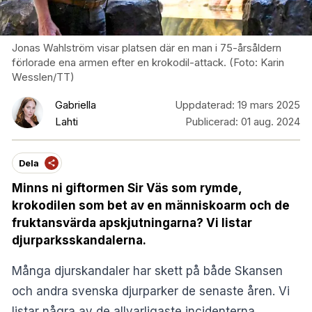
Jonas Wahlström visar platsen där en man i 75-årsåldern
förlorade ena armen efter en krokodil-attack. (Foto: Karin
Wesslen/TT)
Gabriella
Uppdaterad:
19 mars 2025
Lahti
Publicerad:
01 aug. 2024
Dela
Minns ni giftormen Sir Väs som rymde,
krokodilen som bet av en människoarm och de
fruktansvärda apskjutningarna? Vi listar
djurparksskandalerna.
Många djurskandaler har skett på både Skansen
och andra svenska djurparker de senaste åren. Vi
listar några av de allvarligaste incidenterna.