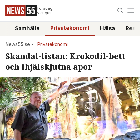
Torsdag
6 augusti
Privatekonomi
tt
Samhälle
Hälsa
Reso
News55.se
Privatekonomi
Skandal-listan: Krokodil-bett
och ihjälskjutna apor