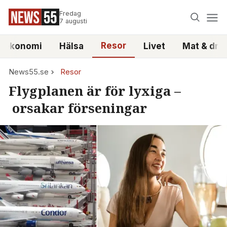
Fredag
7 augusti
Resor
atekonomi
Hälsa
Livet
Mat & dry
News55.se
Resor
Flygplanen är för lyxiga –
orsakar förseningar