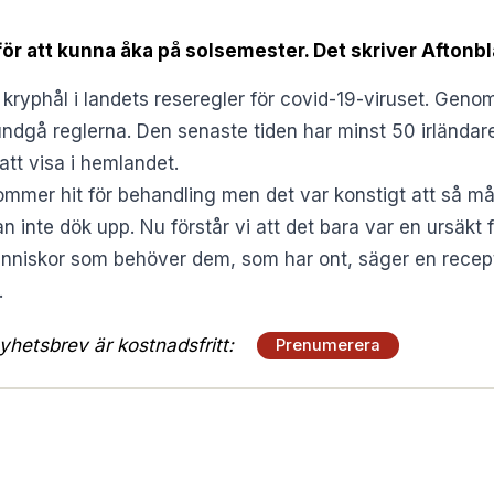
för att kunna åka på solsemester. Det skriver Aftonbl
t kryphål i landets reseregler för covid-19-viruset. Geno
ndgå reglerna. Den senaste tiden har minst 50 irländare 
 att visa i hemlandet.
kommer hit för behandling men det var konstigt att så mån
n inte dök upp. Nu förstår vi att det bara var en ursäkt
änniskor som behöver dem, som har ont, säger en receptio
.
hetsbrev är kostnadsfritt:
Prenumerera