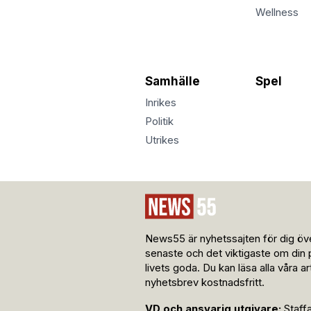
Wellness
Samhälle
Spel
Inrikes
Politik
Utrikes
News55 är nyhetssajten för dig öve
senaste och det viktigaste om din 
livets goda. Du kan läsa alla våra a
nyhetsbrev kostnadsfritt.
VD och ansvarig utgivare:
Staff