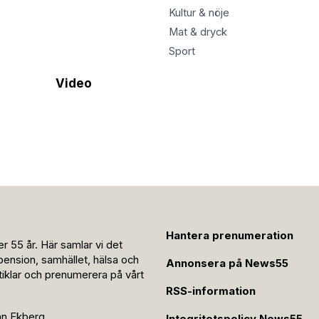
Kultur & nöje
Mat & dryck
Sport
Video
Hantera prenumeration
r 55 år. Här samlar vi det
pension, samhället, hälsa och
Annonsera på News55
rtiklar och prenumerera på vårt
RSS-information
an Ekberg
Integritetspolicy News55