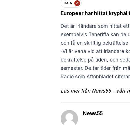
Dela
Europeer har hittat kryphål 
Det är irländare som hittat et
exempelvis Teneriffa kan de u
och få en skriftlig bekräftelse
-Vi är vana vid att irländare 
bekräftelse på tiden, och seda
semester. De tar tider från m
Radio som
Aftonbladet
citerar
Läs mer från News55 - vårt ny
News55