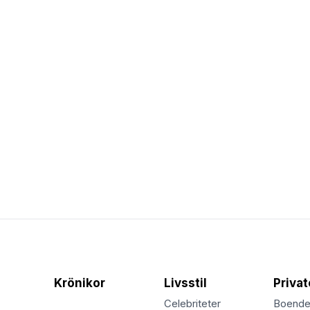
Krönikor
Livsstil
Priva
Celebriteter
Boend