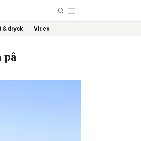
 & dryck
Video
a på